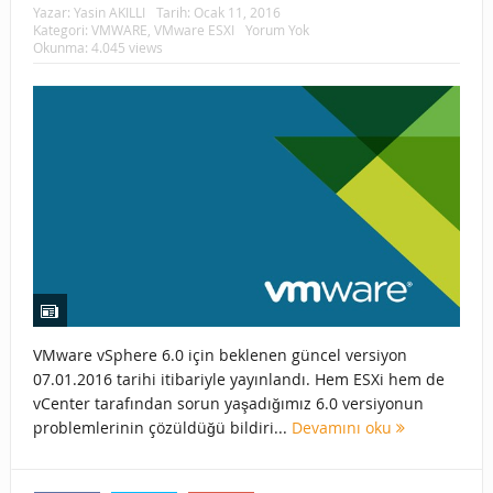
Yazar:
Yasin AKILLI
Tarih:
Ocak 11, 2016
Kategori:
VMWARE
,
VMware ESXI
Yorum Yok
Okunma: 4.045 views
VMware vSphere 6.0 için beklenen güncel versiyon
07.01.2016 tarihi itibariyle yayınlandı. Hem ESXi hem de
vCenter tarafından sorun yaşadığımız 6.0 versiyonun
problemlerinin çözüldüğü bildiri...
Devamını oku