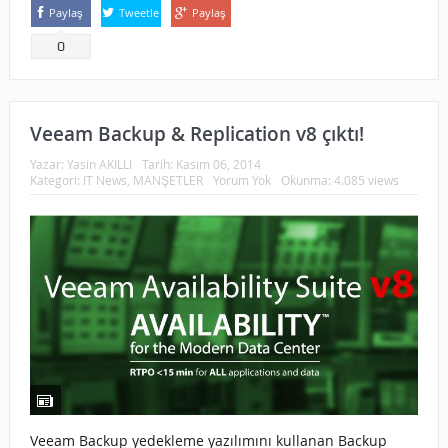
Paylaş
Tweetle
Paylaş
0
Veeam Backup & Replication v8 çıktı!
Yazar:
Yasin AKILLI
Tarih:
Kasım 06, 2014
Kategori:
IT News
,
MANŞETLER
Yorum Yok
Okunma: 4.085 views
Veeam Backup yedekleme yazılımını kullanan Backup