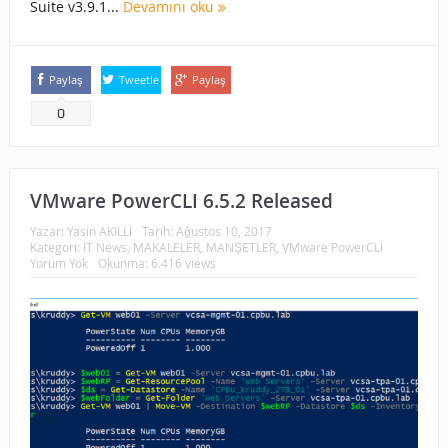
Suite v3.9.1...
Devamını oku
Paylaş
Tweetle
Paylaş
0
VMware PowerCLI 6.5.2 Released
Yazar:
Yasin AKILLI
Tarih:
Ağustos 10, 2017
Kategori:
IT News
,
MAKALELER
,
MANŞETLER
,
VMware PowerCLI
Yorum Yok
Okunma: 6.416 views