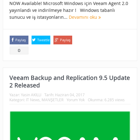
NOW Available! Microsoft Windows için Veeam Agent 2.0
yayınlandı ve indirilmeye hazır ! Windows tabanlı
sunucu ve iş istasyonların...
Devamını oku
Paylaş
Tweetle
Paylaş
0
Veeam Backup and Replication 9.5 Update
2 Released
Yazar:
Yasin AKILLI
Tarih:
Haziran 04, 2017
Kategori:
IT News
,
MANŞETLER
Yorum Yok
Okunma: 6.285 views