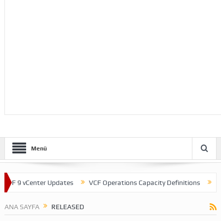
Menü
 vCenter Updates
VCF Operations Capacity Definitions
Theme Ch
ANA SAYFA
RELEASED