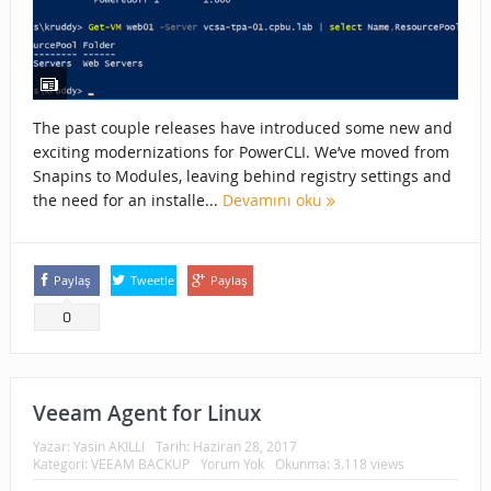
The past couple releases have introduced some new and
exciting modernizations for PowerCLI. We’ve moved from
Snapins to Modules, leaving behind registry settings and
the need for an installe...
Devamını oku
Paylaş
Tweetle
Paylaş
0
Veeam Agent for Linux
Yazar:
Yasin AKILLI
Tarih:
Haziran 28, 2017
Kategori:
VEEAM BACKUP
Yorum Yok
Okunma: 3.118 views