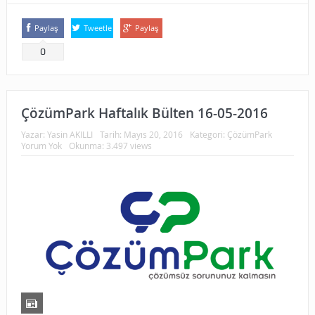
Paylaş
Tweetle
Paylaş
0
ÇözümPark Haftalık Bülten 16-05-2016
Yazar:
Yasin AKILLI
Tarih:
Mayıs 20, 2016
Kategori:
ÇözümPark
Yorum Yok
Okunma: 3.497 views