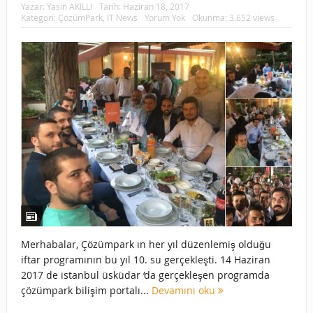
Yazar:
Yasin AKILLI
Tarih:
Haziran 18, 2017
Kategori:
ÇözümPark
,
IT News
Yorum Yok
Okunma: 3.652 views
Merhabalar, Çözümpark ın her yıl düzenlemiş olduğu
iftar programının bu yıl 10. su gerçekleşti. 14 Haziran
2017 de istanbul üsküdar ‘da gerçekleşen programda
çözümpark bilişim portalı...
Devamını oku