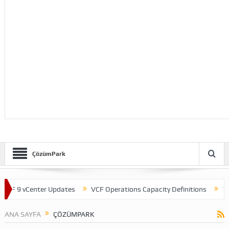
ÇözümPark
F 9 vCenter Updates
VCF Operations Capacity Definitions
Theme
ANA SAYFA
ÇÖZÜMPARK