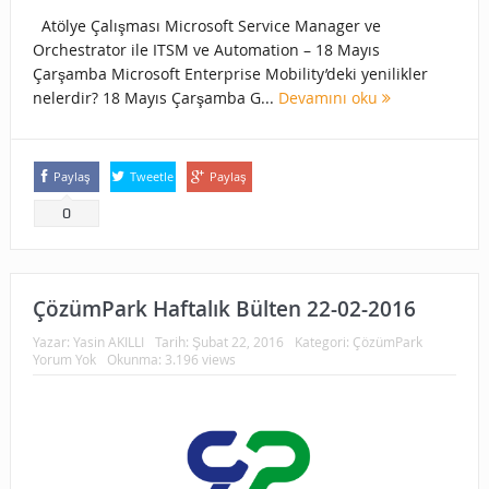
Atölye Çalışması Microsoft Service Manager ve
Orchestrator ile ITSM ve Automation – 18 Mayıs
Çarşamba Microsoft Enterprise Mobility’deki yenilikler
nelerdir? 18 Mayıs Çarşamba G...
Devamını oku
Paylaş
Tweetle
Paylaş
0
ÇözümPark Haftalık Bülten 22-02-2016
Yazar:
Yasin AKILLI
Tarih:
Şubat 22, 2016
Kategori:
ÇözümPark
Yorum Yok
Okunma: 3.196 views