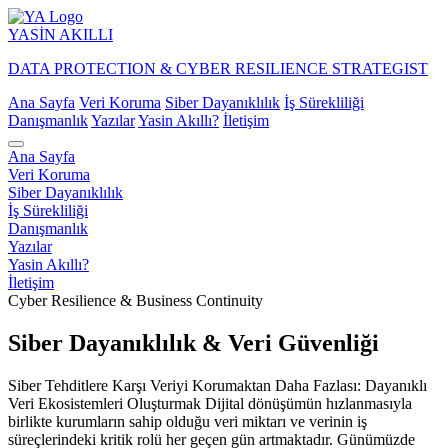
YASİN
AKILLI
DATA PROTECTION & CYBER RESILIENCE STRATEGIST
Ana Sayfa
Veri Koruma
Siber Dayanıklılık
İş Sürekliliği
Danışmanlık
Yazılar
Yasin Akıllı?
İletişim
Ana Sayfa
Veri Koruma
Siber Dayanıklılık
İş Sürekliliği
Danışmanlık
Yazılar
Yasin Akıllı?
İletişim
Cyber Resilience & Business Continuity
Siber Dayanıklılık & Veri Güvenliği
Siber Tehditlere Karşı Veriyi Korumaktan Daha Fazlası: Dayanıklı
Veri Ekosistemleri Oluşturmak Dijital dönüşümün hızlanmasıyla
birlikte kurumların sahip olduğu veri miktarı ve verinin iş
süreçlerindeki kritik rolü her geçen gün artmaktadır. Günümüzde