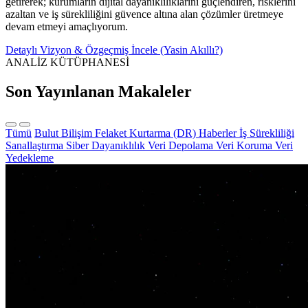
getirerek; kurumların dijital dayanıklılıklarını güçlendiren, risklerini
azaltan ve iş sürekliliğini güvence altına alan çözümler üretmeye
devam etmeyi amaçlıyorum.
Detaylı Vizyon & Özgeçmiş İncele (Yasin Akıllı?)
ANALİZ KÜTÜPHANESİ
Son Yayınlanan Makaleler
Tümü
Bulut Bilişim
Felaket Kurtarma (DR)
Haberler
İş Sürekliliği
Sanallaştırma
Siber Dayanıklılık
Veri Depolama
Veri Koruma
Veri
Yedekleme