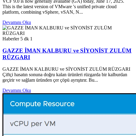
VCF 9.0 is now generally available (GA) today, June 17, 2025.
This is the latest version of VMware 's unified private cloud
platform, combining vSphere, vSAN, N...
Devamını Oku
Haberler
5 dk
1
GAZZE İMAN KALBURU ve SİYONİST ZULÜM
RÜZGARI
GAZZE İMAN KALBURU ve SİYONİST ZULÜM RÜZGARI
Çiftçi hasatın sonuna doğru kalan ürünleri rüzgarda bir kalburdan
geçirir ve sağlam üründen çer çöpü ayrıştırır. Bu...
Devamını Oku