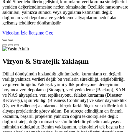
Rolü Siber tehditlerin gelişimi, kurumların veri koruma stratejilerini
yeniden değerlendirmesine neden olmaktadır. Özellikle ransomware
saldırıları, yalnızca sunucu veya uygulama katmanını değil;
doğrudan veri depolama ve yedekleme altyapılarını hedef alan
gelişmiş tehditlere dönüşmüştür.
Videoları İzle
İletişime Geç
Vizyon & Stratejik Yaklaşım
Dijital dönüşümün hızlandığı günümüzde, kurumların en değerli
varlığı yalnızca verileri değil; bu verilerin sürekliliği, erişilebilirliği
ve güvenilirliğidir. Yaklaşık yirmi yıllık profesyonel deneyimim
boyunca veri depolama (Storage), veri yedekleme (Backup), SAN
ve NAS altyapıları, veri replikasyonu, felaket kurtarma (Disaster
Recovery), iş sürekliliği (Business Continuity) ve siber dayanıklılık
(Cyber Resilience) alanlarında birçok farklı ölçek ve sektörde kritik
altyapı projelerinde görev aldım. Bu süreçte edindiğim en önemli
kazanım, başarılı projelerin yalnızca doğru teknolojilerle değil;
doğru strateji, doğru mimari ve sürdürülebilir yönetim anlayışıyla
mümkün olduğudur. Benim yaklaşımım, teknolojiyi tek başına bir