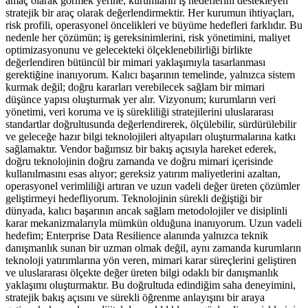
amaç olarak görmek yerine, kurumların iş hedeflerini destekleyen
stratejik bir araç olarak değerlendirmektir. Her kurumun ihtiyaçları,
risk profili, operasyonel öncelikleri ve büyüme hedefleri farklıdır. Bu
nedenle her çözümün; iş gereksinimlerini, risk yönetimini, maliyet
optimizasyonunu ve gelecekteki ölçeklenebilirliği birlikte
değerlendiren bütüncül bir mimari yaklaşımıyla tasarlanması
gerektiğine inanıyorum. Kalıcı başarının temelinde, yalnızca sistem
kurmak değil; doğru kararları verebilecek sağlam bir mimari
düşünce yapısı oluşturmak yer alır. Vizyonum; kurumların veri
yönetimi, veri koruma ve iş sürekliliği stratejilerini uluslararası
standartlar doğrultusunda değerlendirerek, ölçülebilir, sürdürülebilir
ve geleceğe hazır bilgi teknolojileri altyapıları oluşturmalarına katkı
sağlamaktır. Vendor bağımsız bir bakış açısıyla hareket ederek,
doğru teknolojinin doğru zamanda ve doğru mimari içerisinde
kullanılmasını esas alıyor; gereksiz yatırım maliyetlerini azaltan,
operasyonel verimliliği artıran ve uzun vadeli değer üreten çözümler
geliştirmeyi hedefliyorum. Teknolojinin sürekli değiştiği bir
dünyada, kalıcı başarının ancak sağlam metodolojiler ve disiplinli
karar mekanizmalarıyla mümkün olduğuna inanıyorum. Uzun vadeli
hedefim; Enterprise Data Resilience alanında yalnızca teknik
danışmanlık sunan bir uzman olmak değil, aynı zamanda kurumların
teknoloji yatırımlarına yön veren, mimari karar süreçlerini geliştiren
ve uluslararası ölçekte değer üreten bilgi odaklı bir danışmanlık
yaklaşımı oluşturmaktır. Bu doğrultuda edindiğim saha deneyimini,
stratejik bakış açısını ve sürekli öğrenme anlayışını bir araya