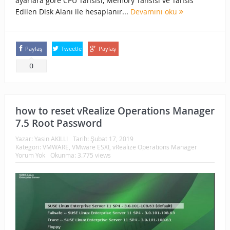
ayarlara göre CPU Tahsisi, Memory Tahsisi ve Tahsis
Edilen Disk Alanı ile hesaplanır...
Devamını oku
Paylaş
Tweetle
Paylaş
0
how to reset vRealize Operations Manager
7.5 Root Password
Yazar:
Yasin AKILLI
Tarih:
Şubat 17, 2019
Kategori:
VMWARE
,
VMware ESXI
,
vRealize Operations Manager
Yorum Yok
Okunma: 3.775 views