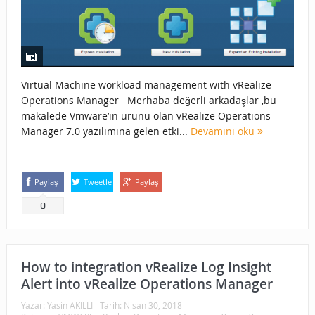
Virtual Machine workload management with vRealize
Operations Manager Merhaba değerli arkadaşlar ,bu
makalede Vmware’ın ürünü olan vRealize Operations
Manager 7.0 yazılımına gelen etki...
Devamını oku
Paylaş
Tweetle
Paylaş
0
How to integration vRealize Log Insight
Alert into vRealize Operations Manager
Yazar:
Yasin AKILLI
Tarih:
Nisan 30, 2018