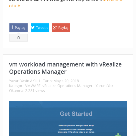
oku
Paylaş
Tweetle
Paylaş
0
vm workload management with vRealize
Operations Manager
Yazar:
Yasin AKILLI
Tarih:
Mayıs 20, 2018
Kategori:
VMWARE
,
vRealize Operations Manager
Yorum Yok
Okunma: 2.281 views