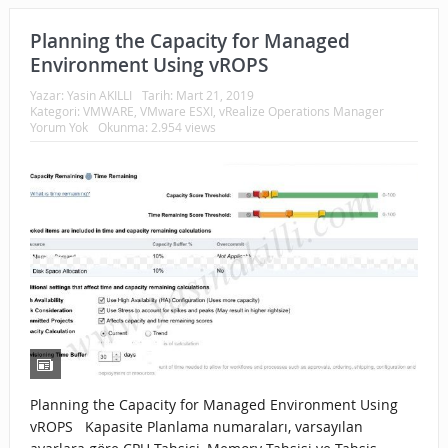
Planning the Capacity for Managed
Environment Using vROPS
Yazar:
Yasin AKILLI
Tarih:
Mart 21, 2019
Kategori:
VMWARE
,
VMware ESXI
,
vRealize Operations Manager
Yorum Yok
Okunma: 2.954 views
Planning the Capacity for Managed Environment Using
vROPS Kapasite Planlama numaraları, varsayılan