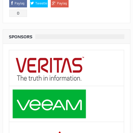
Paylaş
Tweetle
Paylaş
0
SPONSORS