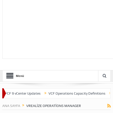
Menü
F 9 vCenter Updates
VCF Operations Capacity Definitions
Theme
ANA SAYFA
VREALIZE OPERATIONS MANAGER