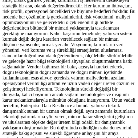
amaç olarak görmek yerine, kurumların iş hedeflerini destekleyen
stratejik bir araç olarak değerlendirmektir. Her kurumun ihtiyaçları,
risk profili, operasyonel öncelikleri ve büyüme hedefleri farklıdır. Bu
nedenle her çözümün; iş gereksinimlerini, risk yönetimini, maliyet
optimizasyonunu ve gelecekteki ölçeklenebilirliği birlikte
değerlendiren bütüncül bir mimari yaklaşımıyla tasarlanması
gerektiğine inanıyorum. Kalıcı başarının temelinde, yalnızca sistem
kurmak değil; doğru kararları verebilecek sağlam bir mimari
düşünce yapısı oluşturmak yer alır. Vizyonum; kurumların veri
yönetimi, veri koruma ve iş sürekliliği stratejilerini uluslararası
standartlar doğrultusunda değerlendirerek, ölçülebilir, sürdürülebilir
ve geleceğe hazır bilgi teknolojileri altyapıları oluşturmalarına katkı
sağlamaktır. Vendor bağımsız bir bakış açısıyla hareket ederek,
doğru teknolojinin doğru zamanda ve doğru mimari içerisinde
kullanılmasını esas alıyor; gereksiz yatırım maliyetlerini azaltan,
operasyonel verimliliği artıran ve uzun vadeli değer üreten çözümler
geliştirmeyi hedefliyorum. Teknolojinin sürekli değiştiği bir
dünyada, kalıcı başarının ancak sağlam metodolojiler ve disiplinli
karar mekanizmalarıyla mümkün olduğuna inanıyorum. Uzun vadeli
hedefim; Enterprise Data Resilience alanında yalnızca teknik
danışmanlık sunan bir uzman olmak değil, aynı zamanda kurumların
teknoloji yatırımlarına yön veren, mimari karar süreçlerini geliştiren
ve uluslararası ölçekte değer üreten bilgi odaklı bir danışmanlık
yaklaşımı oluşturmaktır. Bu doğrultuda edindiğim saha deneyimini,
stratejik bakış açısını ve sürekli öğrenme anlayışını bir araya