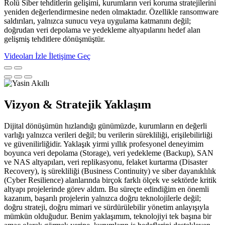
Rolü Siber tehditlerin gelişimi, kurumların veri koruma stratejilerini
yeniden değerlendirmesine neden olmaktadır. Özellikle ransomware
saldırıları, yalnızca sunucu veya uygulama katmanını değil;
doğrudan veri depolama ve yedekleme altyapılarını hedef alan
gelişmiş tehditlere dönüşmüştür.
Videoları İzle
İletişime Geç
Vizyon & Stratejik Yaklaşım
Dijital dönüşümün hızlandığı günümüzde, kurumların en değerli
varlığı yalnızca verileri değil; bu verilerin sürekliliği, erişilebilirliği
ve güvenilirliğidir. Yaklaşık yirmi yıllık profesyonel deneyimim
boyunca veri depolama (Storage), veri yedekleme (Backup), SAN
ve NAS altyapıları, veri replikasyonu, felaket kurtarma (Disaster
Recovery), iş sürekliliği (Business Continuity) ve siber dayanıklılık
(Cyber Resilience) alanlarında birçok farklı ölçek ve sektörde kritik
altyapı projelerinde görev aldım. Bu süreçte edindiğim en önemli
kazanım, başarılı projelerin yalnızca doğru teknolojilerle değil;
doğru strateji, doğru mimari ve sürdürülebilir yönetim anlayışıyla
mümkün olduğudur. Benim yaklaşımım, teknolojiyi tek başına bir