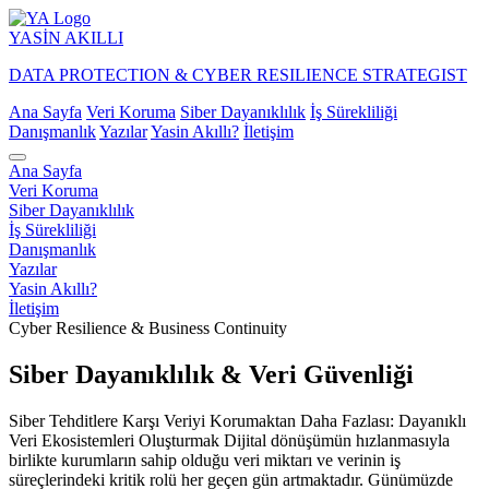
YASİN
AKILLI
DATA PROTECTION & CYBER RESILIENCE STRATEGIST
Ana Sayfa
Veri Koruma
Siber Dayanıklılık
İş Sürekliliği
Danışmanlık
Yazılar
Yasin Akıllı?
İletişim
Ana Sayfa
Veri Koruma
Siber Dayanıklılık
İş Sürekliliği
Danışmanlık
Yazılar
Yasin Akıllı?
İletişim
Cyber Resilience & Business Continuity
Siber Dayanıklılık & Veri Güvenliği
Siber Tehditlere Karşı Veriyi Korumaktan Daha Fazlası: Dayanıklı
Veri Ekosistemleri Oluşturmak Dijital dönüşümün hızlanmasıyla
birlikte kurumların sahip olduğu veri miktarı ve verinin iş
süreçlerindeki kritik rolü her geçen gün artmaktadır. Günümüzde