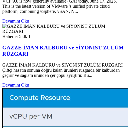
VCF 9.0 is now generally available (GA) today, June 17, 2025.
This is the latest version of VMware 's unified private cloud
platform, combining vSphere, vSAN, N...
Devamını Oku
Haberler
5 dk
1
GAZZE İMAN KALBURU ve SİYONİST ZULÜM
RÜZGARI
GAZZE İMAN KALBURU ve SİYONİST ZULÜM RÜZGARI
Çiftçi hasatın sonuna doğru kalan ürünleri rüzgarda bir kalburdan
geçirir ve sağlam üründen çer çöpü ayrıştırır. Bu...
Devamını Oku