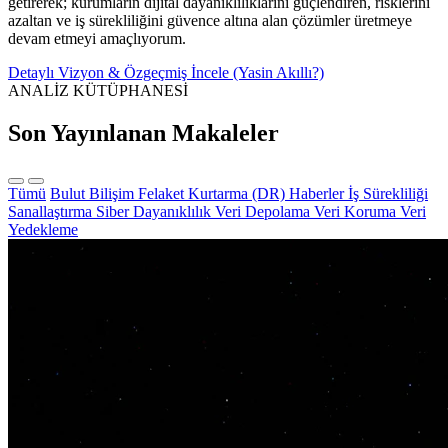
getirerek; kurumların dijital dayanıklılıklarını güçlendiren, risklerini
azaltan ve iş sürekliliğini güvence altına alan çözümler üretmeye
devam etmeyi amaçlıyorum.
Detaylı Vizyon & Özgeçmiş İncele (Yasin Akıllı?)
ANALİZ KÜTÜPHANESİ
Son Yayınlanan Makaleler
Tümü
Bulut Bilişim
Felaket Kurtarma (DR)
Haberler
İş Sürekliliği
Sanallaştırma
Siber Dayanıklılık
Veri Depolama
Veri Koruma
Veri
Yedekleme