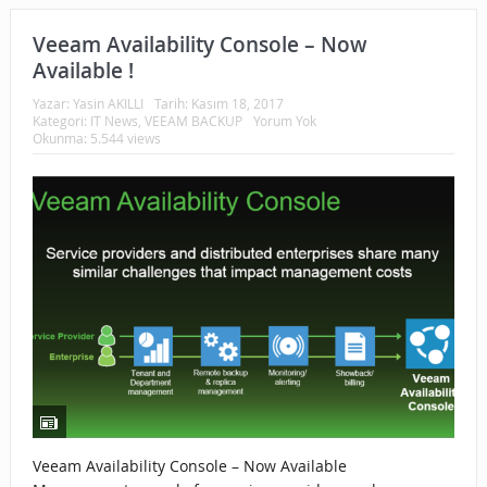
Veeam Availability Console – Now
Available !
Yazar:
Yasin AKILLI
Tarih:
Kasım 18, 2017
Kategori:
IT News
,
VEEAM BACKUP
Yorum Yok
Okunma: 5.544 views
Veeam Availability Console – Now Available