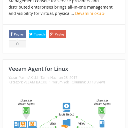
Management console for service providers and
distributed enterprises brings all-in-one management
and visibility for virtual, physical...
Devamını oku
Paylaş
Tweetle
Paylaş
0
Veeam Agent for Linux
Yazar:
Yasin AKILLI
Tarih:
Haziran 28, 2017
Kategori:
VEEAM BACKUP
Yorum Yok
Okunma: 3.118 views