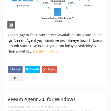
Veeam Agent for Linux server Available! Linux sunucular
için Veeam Agent yayınlandı ve indirilmeye hazır ! Linux
tabanlı sunucu ve iş istasyonlarını kolayca yedekleyin.
Hem şirket iç...
Devamını oku
Paylaş
Tweetle
Paylaş
0
Veeam Agent 2.0 for Windows
Yazar:
Yasin AKILLI
Tarih:
Haziran 28, 2017
Kategori:
VEEAM BACKUP
Yorum Yok
Okunma: 4.902 views