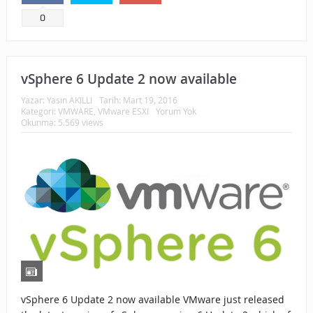
0
vSphere 6 Update 2 now available
Yazar:
Yasin AKILLI
Tarih:
Mart 19, 2016
Kategori:
VMWARE
,
VMware ESXI
Yorum Yok
Okunma: 5.569 views
vSphere 6 Update 2 now available VMware just released