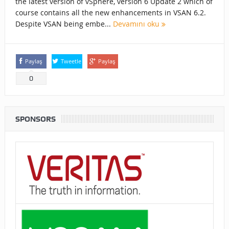
the latest version of vSphere, version 6 Update 2 which of
course contains all the new enhancements in VSAN 6.2.
Despite VSAN being embe...
Devamını oku
Paylaş
Tweetle
Paylaş
0
SPONSORS