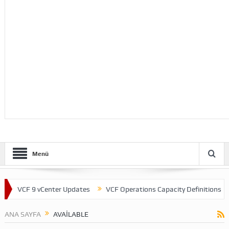
Menü
VCF 9 vCenter Updates
VCF Operations Capacity Definitions
T
ANA SAYFA
AVAILABLE