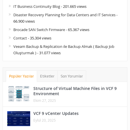
IT Business Continuity Blog
- 201.665 views
Disaster Recovery Planning for Data Centers and IT Services
-
66.900 views
Brocade SAN Switch Firmware
- 65.367 views
Contact
- 35.304 views
Veeam Backup & Replication ile Backup Almak ( Backup Job
Oluşturmak )
- 31.077 views
Popüler Yazılar
Etiketler
Son Yorumlar
Structure of Virtual Machine Files in VCF 9
Environment
Ekim 27, 2025
VCF 9 vCenter Updates
Eylül 20, 2025