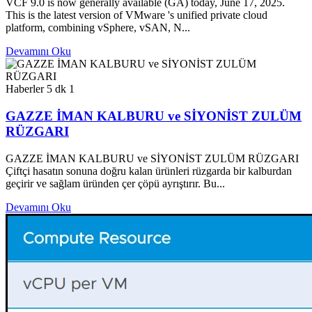
VCF 9.0 is now generally available (GA) today, June 17, 2025.
This is the latest version of VMware 's unified private cloud
platform, combining vSphere, vSAN, N...
Devamını Oku
Haberler
5 dk
1
GAZZE İMAN KALBURU ve SİYONİST ZULÜM
RÜZGARI
GAZZE İMAN KALBURU ve SİYONİST ZULÜM RÜZGARI
Çiftçi hasatın sonuna doğru kalan ürünleri rüzgarda bir kalburdan
geçirir ve sağlam üründen çer çöpü ayrıştırır. Bu...
Devamını Oku