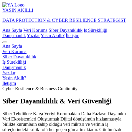
YASİN
AKILLI
DATA PROTECTION & CYBER RESILIENCE STRATEGIST
Ana Sayfa
Veri Koruma
Siber Dayanıklılık
İş Sürekliliği
Danışmanlık
Yazılar
Yasin Akıllı?
İletişim
Ana Sayfa
Veri Koruma
Siber Dayanıklılık
İş Sürekliliği
Danışmanlık
Yazılar
Yasin Akıllı?
İletişim
Cyber Resilience & Business Continuity
Siber Dayanıklılık & Veri Güvenliği
Siber Tehditlere Karşı Veriyi Korumaktan Daha Fazlası: Dayanıklı
Veri Ekosistemleri Oluşturmak Dijital dönüşümün hızlanmasıyla
birlikte kurumların sahip olduğu veri miktarı ve verinin iş
süreçlerindeki kritik rolü her geçen gün artmaktadır. Günümüzde