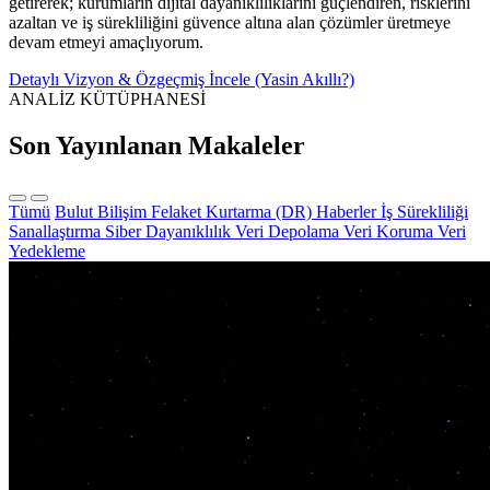
getirerek; kurumların dijital dayanıklılıklarını güçlendiren, risklerini
azaltan ve iş sürekliliğini güvence altına alan çözümler üretmeye
devam etmeyi amaçlıyorum.
Detaylı Vizyon & Özgeçmiş İncele (Yasin Akıllı?)
ANALİZ KÜTÜPHANESİ
Son Yayınlanan Makaleler
Tümü
Bulut Bilişim
Felaket Kurtarma (DR)
Haberler
İş Sürekliliği
Sanallaştırma
Siber Dayanıklılık
Veri Depolama
Veri Koruma
Veri
Yedekleme