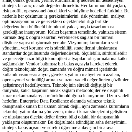
amaç olarak görmek yerine, kurumların iş hedeflerini destekleyen
stratejik bir araç olarak değerlendirmektir. Her kurumun ihtiyaçları,
risk profili, operasyonel öncelikleri ve büyüme hedefleri farklıdır. Bu
nedenle her çözümün; iş gereksinimlerini, risk yönetimini, maliyet
optimizasyonunu ve gelecekteki ölçeklenebilirliği birlikte
değerlendiren bütüncül bir mimari yaklaşımıyla tasarlanması
gerektiğine inanıyorum. Kalıcı başarının temelinde, yalnızca sistem
kurmak değil; doğru kararları verebilecek sağlam bir mimari
düşünce yapısı oluşturmak yer alır. Vizyonum; kurumların veri
yönetimi, veri koruma ve iş sürekliliği stratejilerini uluslararası
standartlar doğrultusunda değerlendirerek, ölçülebilir, sürdürülebilir
ve geleceğe hazır bilgi teknolojileri altyapıları oluşturmalarına katkı
sağlamaktır. Vendor bağımsız bir bakış açısıyla hareket ederek,
doğru teknolojinin doğru zamanda ve doğru mimari içerisinde
kullanılmasını esas alıyor; gereksiz yatırım maliyetlerini azaltan,
operasyonel verimliliği artıran ve uzun vadeli değer üreten çözümler
geliştirmeyi hedefliyorum. Teknolojinin sürekli değiştiği bir
dünyada, kalıcı başarının ancak sağlam metodolojiler ve disiplinli
karar mekanizmalarıyla mümkün olduğuna inanıyorum. Uzun vadeli
hedefim; Enterprise Data Resilience alanında yalnızca teknik
danışmanlık sunan bir uzman olmak değil, aynı zamanda kurumların
teknoloji yatırımlarına yön veren, mimari karar süreçlerini geliştiren
ve uluslararası ölçekte değer üreten bilgi odaklı bir danışmanlık
yaklaşımı oluşturmaktır. Bu doğrultuda edindiğim saha deneyimini,
stratejik bakış açısını ve sürekli öğrenme anlayışını bir araya