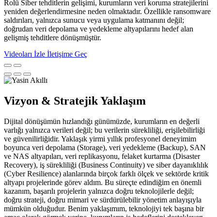
Rolü Siber tehditlerin gelişimi, kurumların veri koruma stratejilerini
yeniden değerlendirmesine neden olmaktadır. Özellikle ransomware
saldırıları, yalnızca sunucu veya uygulama katmanını değil;
doğrudan veri depolama ve yedekleme altyapılarını hedef alan
gelişmiş tehditlere dönüşmüştür.
Videoları İzle
İletişime Geç
Vizyon & Stratejik Yaklaşım
Dijital dönüşümün hızlandığı günümüzde, kurumların en değerli
varlığı yalnızca verileri değil; bu verilerin sürekliliği, erişilebilirliği
ve güvenilirliğidir. Yaklaşık yirmi yıllık profesyonel deneyimim
boyunca veri depolama (Storage), veri yedekleme (Backup), SAN
ve NAS altyapıları, veri replikasyonu, felaket kurtarma (Disaster
Recovery), iş sürekliliği (Business Continuity) ve siber dayanıklılık
(Cyber Resilience) alanlarında birçok farklı ölçek ve sektörde kritik
altyapı projelerinde görev aldım. Bu süreçte edindiğim en önemli
kazanım, başarılı projelerin yalnızca doğru teknolojilerle değil;
doğru strateji, doğru mimari ve sürdürülebilir yönetim anlayışıyla
mümkün olduğudur. Benim yaklaşımım, teknolojiyi tek başına bir