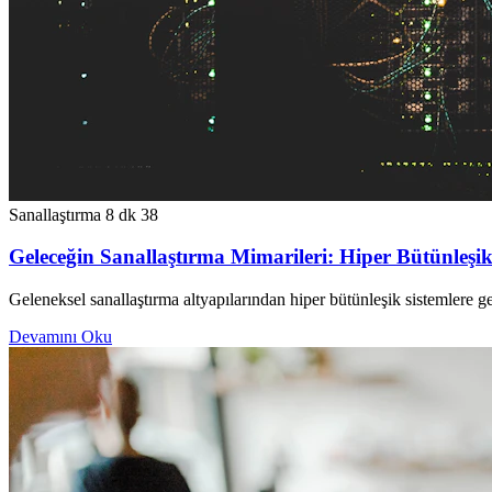
Sanallaştırma
8 dk
38
Geleceğin Sanallaştırma Mimarileri: Hiper Bütünleş
Geleneksel sanallaştırma altyapılarından hiper bütünleşik sistemlere g
Devamını Oku