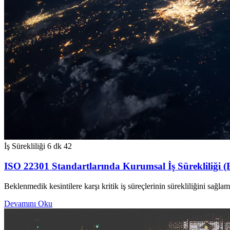
İş Sürekliliği
6 dk
42
ISO 22301 Standartlarında Kurumsal İş Sürekliliği (
Beklenmedik kesintilere karşı kritik iş süreçlerinin sürekliliğini sağl
Devamını Oku