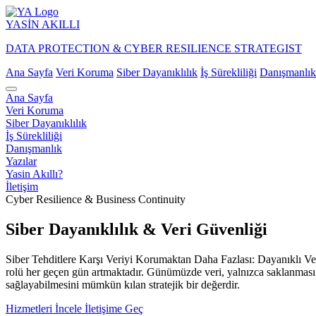
YASİN
AKILLI
DATA PROTECTION & CYBER RESILIENCE STRATEGIST
Ana Sayfa
Veri Koruma
Siber Dayanıklılık
İş Sürekliliği
Danışmanlık
Ana Sayfa
Veri Koruma
Siber Dayanıklılık
İş Sürekliliği
Danışmanlık
Yazılar
Yasin Akıllı?
İletişim
Cyber Resilience & Business Continuity
Siber Dayanıklılık & Veri Güvenliği
Siber Tehditlere Karşı Veriyi Korumaktan Daha Fazlası: Dayanıklı Veri
rolü her geçen gün artmaktadır. Günümüzde veri, yalnızca saklanması ge
sağlayabilmesini mümkün kılan stratejik bir değerdir.
Hizmetleri İncele
İletişime Geç