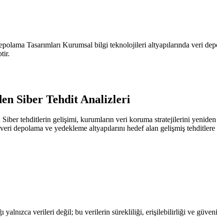
polama Tasarımları Kurumsal bilgi teknolojileri altyapılarında veri de
tir.
en Siber Tehdit Analizleri
Siber tehditlerin gelişimi, kurumların veri koruma stratejilerini yenid
veri depolama ve yedekleme altyapılarını hedef alan gelişmiş tehditler
lnızca verileri değil; bu verilerin sürekliliği, erişilebilirliği ve güve