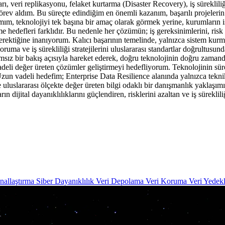
veri replikasyonu, felaket kurtarma (Disaster Recovery), iş sürekliliğ
 görev aldım. Bu süreçte edindiğim en önemli kazanım, başarılı projelerin
, teknolojiyi tek başına bir amaç olarak görmek yerine, kurumların iş h
me hedefleri farklıdır. Bu nedenle her çözümün; iş gereksinimlerini, ris
gerektiğine inanıyorum. Kalıcı başarının temelinde, yalnızca sistem kur
uma ve iş sürekliliği stratejilerini uluslararası standartlar doğrultusunda
ğımsız bir bakış açısıyla hareket ederek, doğru teknolojinin doğru zamand
vadeli değer üreten çözümler geliştirmeyi hedefliyorum. Teknolojinin sür
zun vadeli hedefim; Enterprise Data Resilience alanında yalnızca tekn
ve uluslararası ölçekte değer üreten bilgi odaklı bir danışmanlık yaklaşı
rın dijital dayanıklılıklarını güçlendiren, risklerini azaltan ve iş süre
nallaştırma
Siber Dayanıklılık
Veri Depolama
Veri Koruma
Veri Yedek