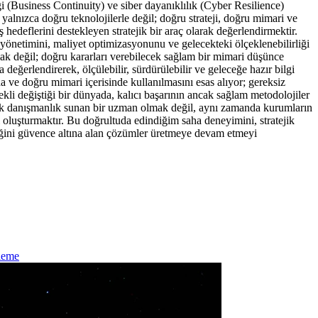
i (Business Continuity) ve siber dayanıklılık (Cyber Resilience)
 yalnızca doğru teknolojilerle değil; doğru strateji, doğru mimari ve
edeflerini destekleyen stratejik bir araç olarak değerlendirmektir.
k yönetimini, maliyet optimizasyonunu ve gelecekteki ölçeklenebilirliği
mak değil; doğru kararları verebilecek sağlam bir mimari düşünce
 değerlendirerek, ölçülebilir, sürdürülebilir ve geleceğe hazır bilgi
a ve doğru mimari içerisinde kullanılmasını esas alıyor; gereksiz
ekli değiştiği bir dünyada, kalıcı başarının ancak sağlam metodolojiler
ik danışmanlık sunan bir uzman olmak değil, aynı zamanda kurumların
mı oluşturmaktır. Bu doğrultuda edindiğim saha deneyimini, stratejik
kliliğini güvence altına alan çözümler üretmeye devam etmeyi
leme