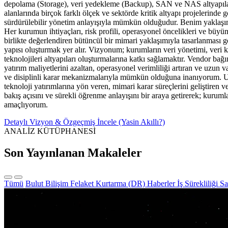
depolama (Storage), veri yedekleme (Backup), SAN ve NAS altyapıları, 
alanlarında birçok farklı ölçek ve sektörde kritik altyapı projelerinde
sürdürülebilir yönetim anlayışıyla mümkün olduğudur. Benim yaklaşımım
Her kurumun ihtiyaçları, risk profili, operasyonel öncelikleri ve büyü
birlikte değerlendiren bütüncül bir mimari yaklaşımıyla tasarlanması 
yapısı oluşturmak yer alır. Vizyonum; kurumların veri yönetimi, veri kor
teknolojileri altyapıları oluşturmalarına katkı sağlamaktır. Vendor ba
yatırım maliyetlerini azaltan, operasyonel verimliliği artıran ve uzun 
ve disiplinli karar mekanizmalarıyla mümkün olduğuna inanıyorum. U
teknoloji yatırımlarına yön veren, mimari karar süreçlerini geliştiren 
bakış açısını ve sürekli öğrenme anlayışını bir araya getirerek; kurumla
amaçlıyorum.
Detaylı Vizyon & Özgeçmiş İncele (Yasin Akıllı?)
ANALİZ KÜTÜPHANESİ
Son Yayınlanan Makaleler
Tümü
Bulut Bilişim
Felaket Kurtarma (DR)
Haberler
İş Sürekliliği
Sa