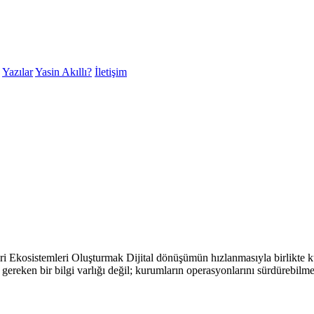
Yazılar
Yasin Akıllı?
İletişim
 Ekosistemleri Oluşturmak Dijital dönüşümün hızlanmasıyla birlikte kuru
reken bir bilgi varlığı değil; kurumların operasyonlarını sürdürebilmes