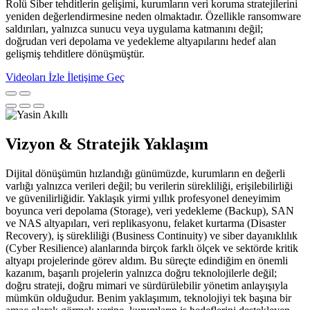
Rolü Siber tehditlerin gelişimi, kurumların veri koruma stratejilerini
yeniden değerlendirmesine neden olmaktadır. Özellikle ransomware
saldırıları, yalnızca sunucu veya uygulama katmanını değil;
doğrudan veri depolama ve yedekleme altyapılarını hedef alan
gelişmiş tehditlere dönüşmüştür.
Videoları İzle
İletişime Geç
Vizyon & Stratejik Yaklaşım
Dijital dönüşümün hızlandığı günümüzde, kurumların en değerli
varlığı yalnızca verileri değil; bu verilerin sürekliliği, erişilebilirliği
ve güvenilirliğidir. Yaklaşık yirmi yıllık profesyonel deneyimim
boyunca veri depolama (Storage), veri yedekleme (Backup), SAN
ve NAS altyapıları, veri replikasyonu, felaket kurtarma (Disaster
Recovery), iş sürekliliği (Business Continuity) ve siber dayanıklılık
(Cyber Resilience) alanlarında birçok farklı ölçek ve sektörde kritik
altyapı projelerinde görev aldım. Bu süreçte edindiğim en önemli
kazanım, başarılı projelerin yalnızca doğru teknolojilerle değil;
doğru strateji, doğru mimari ve sürdürülebilir yönetim anlayışıyla
mümkün olduğudur. Benim yaklaşımım, teknolojiyi tek başına bir