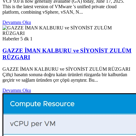
VCF 9.0 is now generally available (GA) today, June 17, 2025.
This is the latest version of VMware 's unified private cloud
platform, combining vSphere, vSAN, N...
Devamını Oku
Haberler
5 dk
1
GAZZE İMAN KALBURU ve SİYONİST ZULÜM
RÜZGARI
GAZZE İMAN KALBURU ve SİYONİST ZULÜM RÜZGARI
Çiftçi hasatın sonuna doğru kalan ürünleri rüzgarda bir kalburdan
geçirir ve sağlam üründen çer çöpü ayrıştırır. Bu...
Devamını Oku