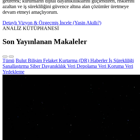
getirerek; kurumların dijital dayanıklılıklarını güçlendiren, risklerini
azaltan ve iş sürekliliğini güvence altına alan çözümler üretmeye
devam etmeyi amaçlıyorum.
Detaylı Vizyon & Özgeçmiş İncele (Yasin Akıllı?)
ANALİZ KÜTÜPHANESİ
Son Yayınlanan Makaleler
Tümü
Bulut Bilişim
Felaket Kurtarma (DR)
Haberler
İş Sürekliliği
Sanallaştırma
Siber Dayanıklılık
Veri Depolama
Veri Koruma
Veri
Yedekleme