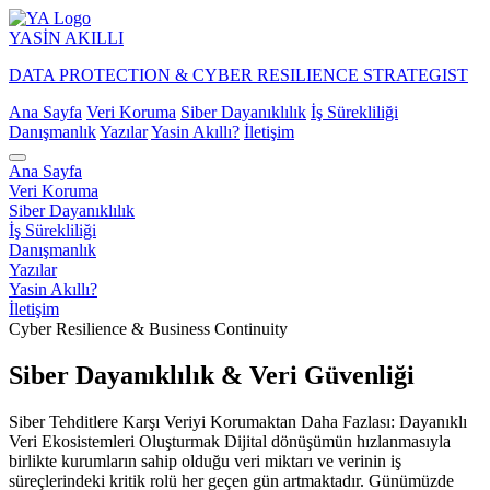
YASİN
AKILLI
DATA PROTECTION & CYBER RESILIENCE STRATEGIST
Ana Sayfa
Veri Koruma
Siber Dayanıklılık
İş Sürekliliği
Danışmanlık
Yazılar
Yasin Akıllı?
İletişim
Ana Sayfa
Veri Koruma
Siber Dayanıklılık
İş Sürekliliği
Danışmanlık
Yazılar
Yasin Akıllı?
İletişim
Cyber Resilience & Business Continuity
Siber Dayanıklılık & Veri Güvenliği
Siber Tehditlere Karşı Veriyi Korumaktan Daha Fazlası: Dayanıklı
Veri Ekosistemleri Oluşturmak Dijital dönüşümün hızlanmasıyla
birlikte kurumların sahip olduğu veri miktarı ve verinin iş
süreçlerindeki kritik rolü her geçen gün artmaktadır. Günümüzde