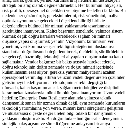
amaç olarak görmek yerine, kurumların iş hedeflerini destekleyen
stratejik bir araç olarak değerlendirmektir. Her kurumun ihtiyaçları,
risk profili, operasyonel öncelikleri ve büyüme hedefleri farklıdır. Bu
nedenle her çözümün; iş gereksinimlerini, risk yönetimini, maliyet
optimizasyonunu ve gelecekteki ölçeklenebilirliği birlikte
değerlendiren bütüncül bir mimari yaklaşımıyla tasarlanması
gerektiğine inanıyorum. Kalıcı başarının temelinde, yalnızca sistem
kurmak değil; doğru kararları verebilecek sağlam bir mimari
düşünce yapısı oluşturmak yer alır. Vizyonum; kurumların veri
yönetimi, veri koruma ve iş sürekliliği stratejilerini uluslararası
standartlar doğrultusunda değerlendirerek, ölçülebilir, sürdürülebilir
ve geleceğe hazır bilgi teknolojileri altyapıları oluşturmalarına katkı
sağlamaktır. Vendor bağımsız bir bakış açısıyla hareket ederek,
doğru teknolojinin doğru zamanda ve doğru mimari içerisinde
kullanılmasını esas alıyor; gereksiz yatırım maliyetlerini azaltan,
operasyonel verimliliği artıran ve uzun vadeli değer üreten çözümler
geliştirmeyi hedefliyorum. Teknolojinin sürekli değiştiği bir
dünyada, kalıcı başarının ancak sağlam metodolojiler ve disiplinli
karar mekanizmalarıyla mümkün olduğuna inanıyorum. Uzun vadeli
hedefim; Enterprise Data Resilience alanında yalnızca teknik
danışmanlık sunan bir uzman olmak değil, aynı zamanda kurumların
teknoloji yatırımlarına yön veren, mimari karar süreçlerini geliştiren
ve uluslararası ölçekte değer üreten bilgi odaklı bir danışmanlık
yaklaşımı oluşturmaktır. Bu doğrultuda edindiğim saha deneyimini,
stratejik bakış açısını ve sürekli öğrenme anlayışını bir araya