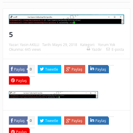
5
Yazar:
Yasin AKILLI
Tarih:
Mayıs 29, 2018
Kategori:
Yorum Yok
Okunma: 445 views
Yazdır
E-posta
Paylaş
Tweetle
Paylaş
Paylaş
0
Paylaş
Paylaş
Tweetle
Paylaş
Paylaş
0
Paylaş