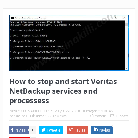
How to stop and start Veritas
NetBackup services and
processess
Yazar:
Yasin AKILLI
Tarih:
Mayıs 29, 2018
Kategori:
VERITAS
Yorum Yok
Okunma: 6.732 views
Yazdır
E-posta
Paylaş
Tweetle
Paylaş
Paylaş
0