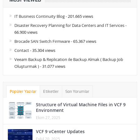
IT Business Continuity Blog
- 201.665 views
Disaster Recovery Planning for Data Centers and IT Services
-
66.900 views
Brocade SAN Switch Firmware
- 65.367 views
Contact
- 35.304 views
Veeam Backup & Replication ile Backup Almak ( Backup Job
Oluşturmak )
- 31.077 views
Popüler Yazılar
Etiketler
Son Yorumlar
Structure of Virtual Machine Files in VCF 9
Environment
Ekim 27, 2025
VCF 9 vCenter Updates
Eylül 20, 2025