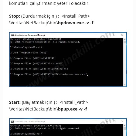
komutları çalıştırmanız yeterli olacaktır.
Stop:
(Durdurmak için ) : <Install_Path>
\Veritas\NetBackup\bin\
bpdown.exe -v -f
Start:
(Başlatmak için ) : <Install_Path>
\Veritas\NetBackup\bin\
bpup.exe -v -f