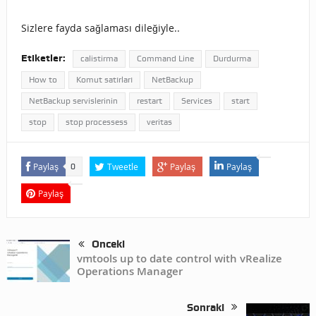
Sizlere fayda sağlaması dileğiyle..
Etiketler:
calistirma
Command Line
Durdurma
How to
Komut satırları
NetBackup
NetBackup servislerinin
restart
Services
start
stop
stop processess
veritas
Paylaş
Tweetle
Paylaş
Paylaş
0
Paylaş
Önceki
vmtools up to date control with vRealize
Operations Manager
Sonraki