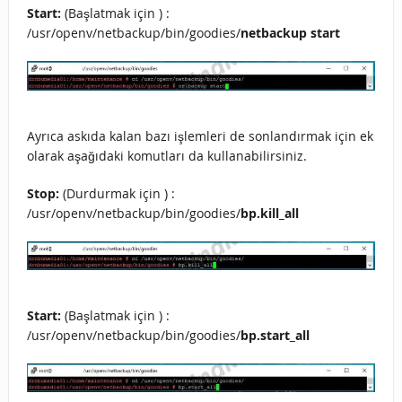
Start:
(Başlatmak için ) :
/usr/openv/netbackup/bin/goodies/
netbackup start
Ayrıca askıda kalan bazı işlemleri de sonlandırmak için ek
olarak aşağıdaki komutları da kullanabilirsiniz.
Stop:
(Durdurmak için ) :
/usr/openv/netbackup/bin/goodies/
bp.kill_all
Start:
(Başlatmak için ) :
/usr/openv/netbackup/bin/goodies/
bp.start_all