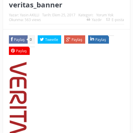
veritas_banner
Yazar:
Yasin AKILLI
Tarih:
Ekim 25, 2017
Kategori:
Yorum Yok
Okunma: 563 views
Yazdır
E-posta
Paylaş
Tweetle
Paylaş
Paylaş
0
Paylaş