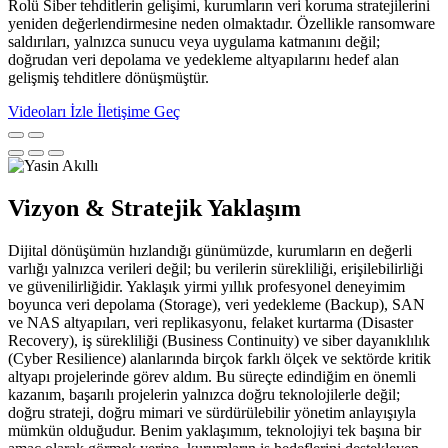
Rolü Siber tehditlerin gelişimi, kurumların veri koruma stratejilerini
yeniden değerlendirmesine neden olmaktadır. Özellikle ransomware
saldırıları, yalnızca sunucu veya uygulama katmanını değil;
doğrudan veri depolama ve yedekleme altyapılarını hedef alan
gelişmiş tehditlere dönüşmüştür.
Videoları İzle
İletişime Geç
Vizyon & Stratejik Yaklaşım
Dijital dönüşümün hızlandığı günümüzde, kurumların en değerli
varlığı yalnızca verileri değil; bu verilerin sürekliliği, erişilebilirliği
ve güvenilirliğidir. Yaklaşık yirmi yıllık profesyonel deneyimim
boyunca veri depolama (Storage), veri yedekleme (Backup), SAN
ve NAS altyapıları, veri replikasyonu, felaket kurtarma (Disaster
Recovery), iş sürekliliği (Business Continuity) ve siber dayanıklılık
(Cyber Resilience) alanlarında birçok farklı ölçek ve sektörde kritik
altyapı projelerinde görev aldım. Bu süreçte edindiğim en önemli
kazanım, başarılı projelerin yalnızca doğru teknolojilerle değil;
doğru strateji, doğru mimari ve sürdürülebilir yönetim anlayışıyla
mümkün olduğudur. Benim yaklaşımım, teknolojiyi tek başına bir