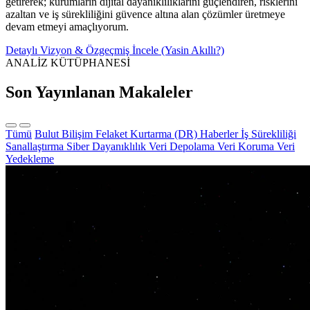
getirerek; kurumların dijital dayanıklılıklarını güçlendiren, risklerini
azaltan ve iş sürekliliğini güvence altına alan çözümler üretmeye
devam etmeyi amaçlıyorum.
Detaylı Vizyon & Özgeçmiş İncele (Yasin Akıllı?)
ANALİZ KÜTÜPHANESİ
Son Yayınlanan Makaleler
Tümü
Bulut Bilişim
Felaket Kurtarma (DR)
Haberler
İş Sürekliliği
Sanallaştırma
Siber Dayanıklılık
Veri Depolama
Veri Koruma
Veri
Yedekleme