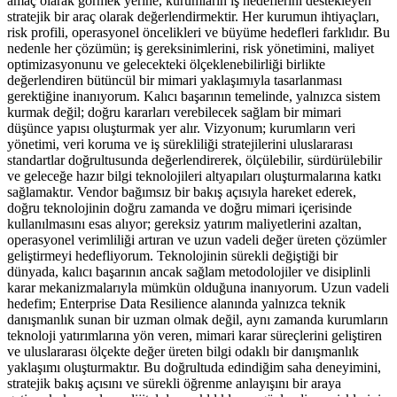
amaç olarak görmek yerine, kurumların iş hedeflerini destekleyen
stratejik bir araç olarak değerlendirmektir. Her kurumun ihtiyaçları,
risk profili, operasyonel öncelikleri ve büyüme hedefleri farklıdır. Bu
nedenle her çözümün; iş gereksinimlerini, risk yönetimini, maliyet
optimizasyonunu ve gelecekteki ölçeklenebilirliği birlikte
değerlendiren bütüncül bir mimari yaklaşımıyla tasarlanması
gerektiğine inanıyorum. Kalıcı başarının temelinde, yalnızca sistem
kurmak değil; doğru kararları verebilecek sağlam bir mimari
düşünce yapısı oluşturmak yer alır. Vizyonum; kurumların veri
yönetimi, veri koruma ve iş sürekliliği stratejilerini uluslararası
standartlar doğrultusunda değerlendirerek, ölçülebilir, sürdürülebilir
ve geleceğe hazır bilgi teknolojileri altyapıları oluşturmalarına katkı
sağlamaktır. Vendor bağımsız bir bakış açısıyla hareket ederek,
doğru teknolojinin doğru zamanda ve doğru mimari içerisinde
kullanılmasını esas alıyor; gereksiz yatırım maliyetlerini azaltan,
operasyonel verimliliği artıran ve uzun vadeli değer üreten çözümler
geliştirmeyi hedefliyorum. Teknolojinin sürekli değiştiği bir
dünyada, kalıcı başarının ancak sağlam metodolojiler ve disiplinli
karar mekanizmalarıyla mümkün olduğuna inanıyorum. Uzun vadeli
hedefim; Enterprise Data Resilience alanında yalnızca teknik
danışmanlık sunan bir uzman olmak değil, aynı zamanda kurumların
teknoloji yatırımlarına yön veren, mimari karar süreçlerini geliştiren
ve uluslararası ölçekte değer üreten bilgi odaklı bir danışmanlık
yaklaşımı oluşturmaktır. Bu doğrultuda edindiğim saha deneyimini,
stratejik bakış açısını ve sürekli öğrenme anlayışını bir araya