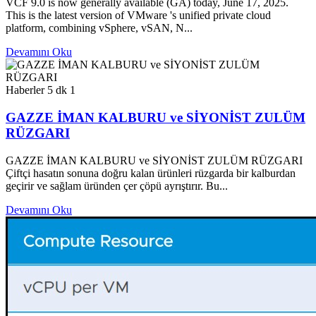
VCF 9.0 is now generally available (GA) today, June 17, 2025.
This is the latest version of VMware 's unified private cloud
platform, combining vSphere, vSAN, N...
Devamını Oku
Haberler
5 dk
1
GAZZE İMAN KALBURU ve SİYONİST ZULÜM
RÜZGARI
GAZZE İMAN KALBURU ve SİYONİST ZULÜM RÜZGARI
Çiftçi hasatın sonuna doğru kalan ürünleri rüzgarda bir kalburdan
geçirir ve sağlam üründen çer çöpü ayrıştırır. Bu...
Devamını Oku