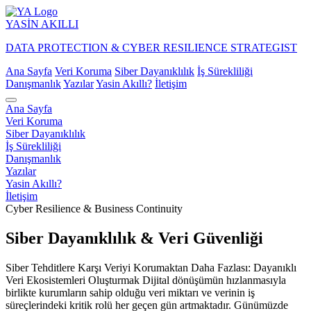
YASİN
AKILLI
DATA PROTECTION & CYBER RESILIENCE STRATEGIST
Ana Sayfa
Veri Koruma
Siber Dayanıklılık
İş Sürekliliği
Danışmanlık
Yazılar
Yasin Akıllı?
İletişim
Ana Sayfa
Veri Koruma
Siber Dayanıklılık
İş Sürekliliği
Danışmanlık
Yazılar
Yasin Akıllı?
İletişim
Cyber Resilience & Business Continuity
Siber Dayanıklılık & Veri Güvenliği
Siber Tehditlere Karşı Veriyi Korumaktan Daha Fazlası: Dayanıklı
Veri Ekosistemleri Oluşturmak Dijital dönüşümün hızlanmasıyla
birlikte kurumların sahip olduğu veri miktarı ve verinin iş
süreçlerindeki kritik rolü her geçen gün artmaktadır. Günümüzde