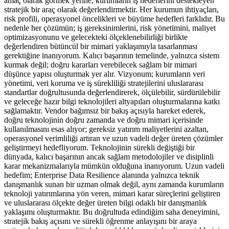
amaç olarak görmek yerine, kurumların iş hedeflerini destekleyen
stratejik bir araç olarak değerlendirmektir. Her kurumun ihtiyaçları,
risk profili, operasyonel öncelikleri ve büyüme hedefleri farklıdır. Bu
nedenle her çözümün; iş gereksinimlerini, risk yönetimini, maliyet
optimizasyonunu ve gelecekteki ölçeklenebilirliği birlikte
değerlendiren bütüncül bir mimari yaklaşımıyla tasarlanması
gerektiğine inanıyorum. Kalıcı başarının temelinde, yalnızca sistem
kurmak değil; doğru kararları verebilecek sağlam bir mimari
düşünce yapısı oluşturmak yer alır. Vizyonum; kurumların veri
yönetimi, veri koruma ve iş sürekliliği stratejilerini uluslararası
standartlar doğrultusunda değerlendirerek, ölçülebilir, sürdürülebilir
ve geleceğe hazır bilgi teknolojileri altyapıları oluşturmalarına katkı
sağlamaktır. Vendor bağımsız bir bakış açısıyla hareket ederek,
doğru teknolojinin doğru zamanda ve doğru mimari içerisinde
kullanılmasını esas alıyor; gereksiz yatırım maliyetlerini azaltan,
operasyonel verimliliği artıran ve uzun vadeli değer üreten çözümler
geliştirmeyi hedefliyorum. Teknolojinin sürekli değiştiği bir
dünyada, kalıcı başarının ancak sağlam metodolojiler ve disiplinli
karar mekanizmalarıyla mümkün olduğuna inanıyorum. Uzun vadeli
hedefim; Enterprise Data Resilience alanında yalnızca teknik
danışmanlık sunan bir uzman olmak değil, aynı zamanda kurumların
teknoloji yatırımlarına yön veren, mimari karar süreçlerini geliştiren
ve uluslararası ölçekte değer üreten bilgi odaklı bir danışmanlık
yaklaşımı oluşturmaktır. Bu doğrultuda edindiğim saha deneyimini,
stratejik bakış açısını ve sürekli öğrenme anlayışını bir araya