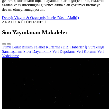
getirerek; kurumların dijital dayanıklılıklarını güçlendiren, risklerini
azaltan ve iş sürekliliğini güvence altına alan çözümler üretmeye
devam etmeyi amaçlıyorum.
Detaylı Vizyon & Özgeçmiş İncele (Yasin Akıllı?)
ANALİZ KÜTÜPHANESİ
Son Yayınlanan Makaleler
Tümü
Bulut Bilişim
Felaket Kurtarma (DR)
Haberler
İş Sürekliliği
Sanallaştırma
Siber Dayanıklılık
Veri Depolama
Veri Koruma
Veri
Yedekleme