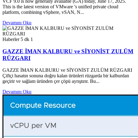
VCF 9.0 is now generally available (GA) today, June 17, 2025.
This is the latest version of VMware 's unified private cloud
platform, combining vSphere, vSAN, N...
Devamını Oku
Haberler
5 dk
1
GAZZE İMAN KALBURU ve SİYONİST ZULÜM
RÜZGARI
GAZZE İMAN KALBURU ve SİYONİST ZULÜM RÜZGARI
Çiftçi hasatın sonuna doğru kalan ürünleri rüzgarda bir kalburdan
geçirir ve sağlam üründen çer çöpü ayrıştırır. Bu...
Devamını Oku