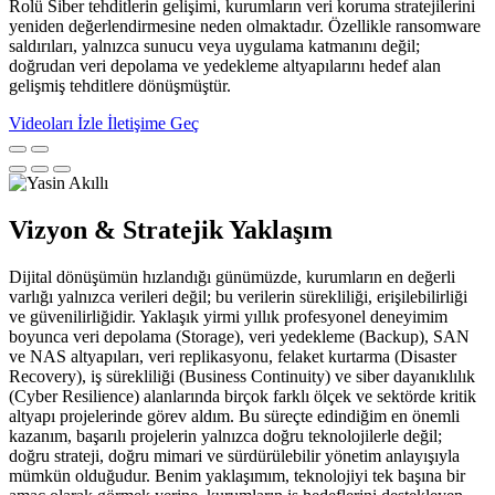
Rolü Siber tehditlerin gelişimi, kurumların veri koruma stratejilerini
yeniden değerlendirmesine neden olmaktadır. Özellikle ransomware
saldırıları, yalnızca sunucu veya uygulama katmanını değil;
doğrudan veri depolama ve yedekleme altyapılarını hedef alan
gelişmiş tehditlere dönüşmüştür.
Videoları İzle
İletişime Geç
Vizyon & Stratejik Yaklaşım
Dijital dönüşümün hızlandığı günümüzde, kurumların en değerli
varlığı yalnızca verileri değil; bu verilerin sürekliliği, erişilebilirliği
ve güvenilirliğidir. Yaklaşık yirmi yıllık profesyonel deneyimim
boyunca veri depolama (Storage), veri yedekleme (Backup), SAN
ve NAS altyapıları, veri replikasyonu, felaket kurtarma (Disaster
Recovery), iş sürekliliği (Business Continuity) ve siber dayanıklılık
(Cyber Resilience) alanlarında birçok farklı ölçek ve sektörde kritik
altyapı projelerinde görev aldım. Bu süreçte edindiğim en önemli
kazanım, başarılı projelerin yalnızca doğru teknolojilerle değil;
doğru strateji, doğru mimari ve sürdürülebilir yönetim anlayışıyla
mümkün olduğudur. Benim yaklaşımım, teknolojiyi tek başına bir