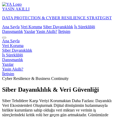
YASİN
AKILLI
DATA PROTECTION & CYBER RESILIENCE STRATEGIST
Ana Sayfa
Veri Koruma
Siber Dayanıklılık
İş Sürekliliği
Danışmanlık
Yazılar
Yasin Akıllı?
İletişim
Ana Sayfa
Veri Koruma
Siber Dayanıklılık
İş Sürekliliği
Danışmanlık
Yazılar
Yasin Akıllı?
İletişim
Cyber Resilience & Business Continuity
Siber Dayanıklılık & Veri Güvenliği
Siber Tehditlere Karşı Veriyi Korumaktan Daha Fazlası: Dayanıklı
Veri Ekosistemleri Oluşturmak Dijital dönüşümün hızlanmasıyla
birlikte kurumların sahip olduğu veri miktarı ve verinin iş
süreçlerindeki kritik rolü her geçen gün artmaktadır. Günümüzde