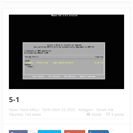
5-1
Yazar:
Yasin AKILLI
Tarih:
Ekim 25, 2022
Kategori:
Yorum Yok
Okunma: 144 views
Yazdır
E-posta