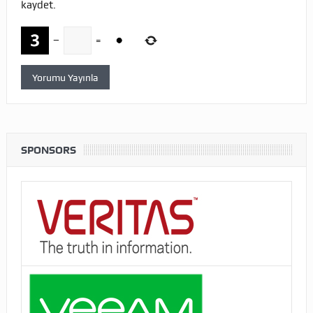
kaydet.
−
=
SPONSORS