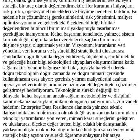
amaç olarak görmek yerine, kurumların iş hedeflerini destekleyen
stratejik bir araç olarak değerlendirmektir. Her kurumun ihtiyaçları,
risk profili, operasyonel öncelikleri ve büyüme hedefleri farklıdır. Bu
nedenle her çözümün; iş gereksinimlerini, risk yönetimini, maliyet
optimizasyonunu ve gelecekteki ölçeklenebilirliği birlikte
değerlendiren bütüncül bir mimari yaklaşımıyla tasarlanması
gerektiğine inanıyorum. Kalıcı başarının temelinde, yalnızca sistem
kurmak değil; doğru kararları verebilecek sağlam bir mimari
düşünce yapısı oluşturmak yer alır. Vizyonum; kurumların veri
yönetimi, veri koruma ve iş sürekliliği stratejilerini uluslararası
standartlar doğrultusunda değerlendirerek, ölçülebilir, sürdürülebilir
ve geleceğe hazır bilgi teknolojileri altyapıları oluşturmalarına katkı
sağlamaktır. Vendor bağımsız bir bakış açısıyla hareket ederek,
doğru teknolojinin doğru zamanda ve doğru mimari içerisinde
kullanılmasını esas alıyor; gereksiz yatırım maliyetlerini azaltan,
operasyonel verimliliği artıran ve uzun vadeli değer üreten çözümler
geliştirmeyi hedefliyorum. Teknolojinin sürekli değiştiği bir
dünyada, kalıcı başarının ancak sağlam metodolojiler ve disiplinli
karar mekanizmalarıyla mümkün olduğuna inanıyorum. Uzun vadeli
hedefim; Enterprise Data Resilience alanında yalnızca teknik
danışmanlık sunan bir uzman olmak değil, aynı zamanda kurumların
teknoloji yatırımlarına yön veren, mimari karar süreçlerini geliştiren
ve uluslararası ölçekte değer üreten bilgi odaklı bir danışmanlık
yaklaşımı oluşturmaktır. Bu doğrultuda edindiğim saha deneyimini,
stratejik bakış açısını ve sürekli öğrenme anlayışını bir araya