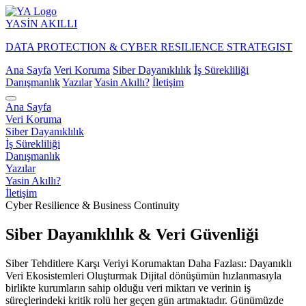
YASİN
AKILLI
DATA PROTECTION & CYBER RESILIENCE STRATEGIST
Ana Sayfa
Veri Koruma
Siber Dayanıklılık
İş Sürekliliği
Danışmanlık
Yazılar
Yasin Akıllı?
İletişim
Ana Sayfa
Veri Koruma
Siber Dayanıklılık
İş Sürekliliği
Danışmanlık
Yazılar
Yasin Akıllı?
İletişim
Cyber Resilience & Business Continuity
Siber Dayanıklılık & Veri Güvenliği
Siber Tehditlere Karşı Veriyi Korumaktan Daha Fazlası: Dayanıklı
Veri Ekosistemleri Oluşturmak Dijital dönüşümün hızlanmasıyla
birlikte kurumların sahip olduğu veri miktarı ve verinin iş
süreçlerindeki kritik rolü her geçen gün artmaktadır. Günümüzde