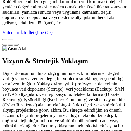
Rolü Siber tehditlerin gelişimi, kurumların veri koruma stratejilerini
yeniden değerlendirmesine neden olmaktadır. Özellikle ransomware
saldırıları, yalnızca sunucu veya uygulama katmanını değil;
doğrudan veri depolama ve yedekleme altyapılarını hedef alan
gelişmiş tehditlere dönüşmüştür.
Videoları İzle
İletişime Geç
Vizyon & Stratejik Yaklaşım
Dijital dönüşümün hızlandığı günümüzde, kurumların en değerli
varlığı yalnızca verileri değil; bu verilerin sürekliliği, erişilebilirliği
ve güvenilirliğidir. Yaklaşık yirmi yıllık profesyonel deneyimim
boyunca veri depolama (Storage), veri yedekleme (Backup), SAN
ve NAS altyapıları, veri replikasyonu, felaket kurtarma (Disaster
Recovery), iş sürekliliği (Business Continuity) ve siber dayanıklılık
(Cyber Resilience) alanlarında birçok farklı ölçek ve sektörde kritik
altyapı projelerinde görev aldım. Bu süreçte edindiğim en önemli
kazanım, başarılı projelerin yalnızca doğru teknolojilerle değil;
doğru strateji, doğru mimari ve sürdürülebilir yönetim anlayışıyla
mümkün olduğudur. Benim yaklaşımım, teknolojiyi tek başına bir