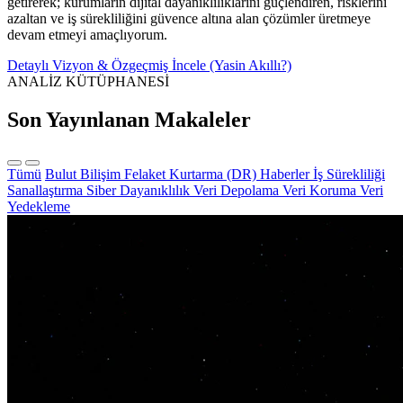
getirerek; kurumların dijital dayanıklılıklarını güçlendiren, risklerini
azaltan ve iş sürekliliğini güvence altına alan çözümler üretmeye
devam etmeyi amaçlıyorum.
Detaylı Vizyon & Özgeçmiş İncele (Yasin Akıllı?)
ANALİZ KÜTÜPHANESİ
Son Yayınlanan Makaleler
Tümü
Bulut Bilişim
Felaket Kurtarma (DR)
Haberler
İş Sürekliliği
Sanallaştırma
Siber Dayanıklılık
Veri Depolama
Veri Koruma
Veri
Yedekleme