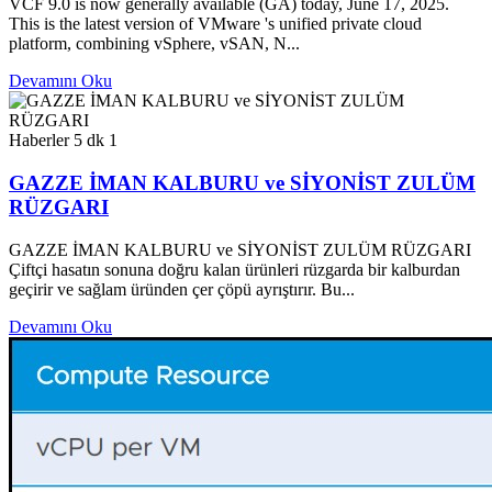
VCF 9.0 is now generally available (GA) today, June 17, 2025.
This is the latest version of VMware 's unified private cloud
platform, combining vSphere, vSAN, N...
Devamını Oku
Haberler
5 dk
1
GAZZE İMAN KALBURU ve SİYONİST ZULÜM
RÜZGARI
GAZZE İMAN KALBURU ve SİYONİST ZULÜM RÜZGARI
Çiftçi hasatın sonuna doğru kalan ürünleri rüzgarda bir kalburdan
geçirir ve sağlam üründen çer çöpü ayrıştırır. Bu...
Devamını Oku