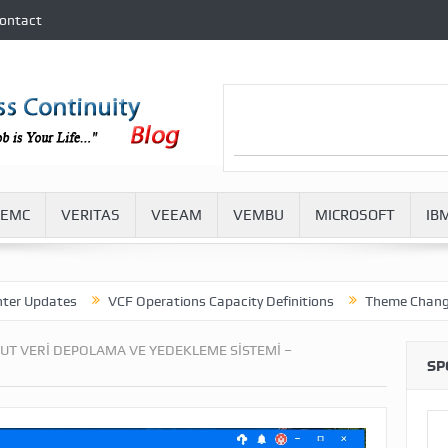
ontact
EMC
VERITAS
VEEAM
VEMBU
MICROSOFT
IB
dates
VCF Operations Capacity Definitions
Theme Change in VM
UT VERI DEPOLAMA VE YEDEKLEME SISTEMI –
SP