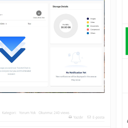
Kategori:
Yorum Yok
Okunma: 240 views
Yazdır
E-posta