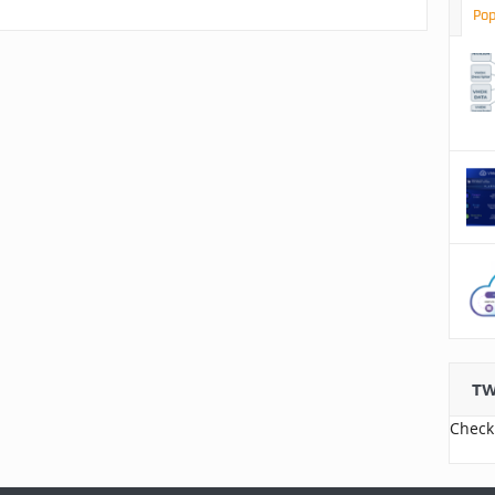
Pop
TW
Check 