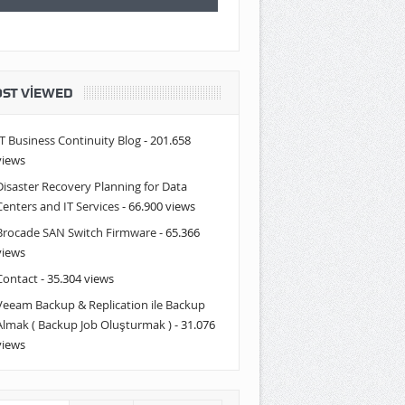
ST VIEWED
IT Business Continuity Blog
- 201.658
views
Disaster Recovery Planning for Data
Centers and IT Services
- 66.900 views
Brocade SAN Switch Firmware
- 65.366
views
Contact
- 35.304 views
Veeam Backup & Replication ile Backup
Almak ( Backup Job Oluşturmak )
- 31.076
views