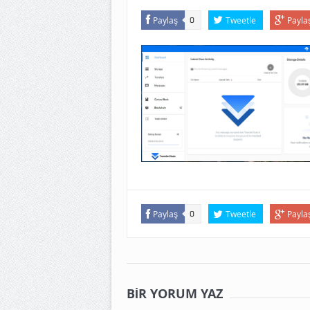
Paylaş
Tweetle
Payla
0
Paylaş
Tweetle
Payla
0
BIR YORUM YAZ