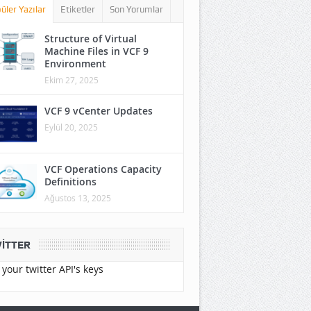
üler Yazılar
Etiketler
Son Yorumlar
Structure of Virtual
Machine Files in VCF 9
Environment
Ekim 27, 2025
VCF 9 vCenter Updates
Eylül 20, 2025
VCF Operations Capacity
Definitions
Ağustos 13, 2025
ITTER
your twitter API's keys