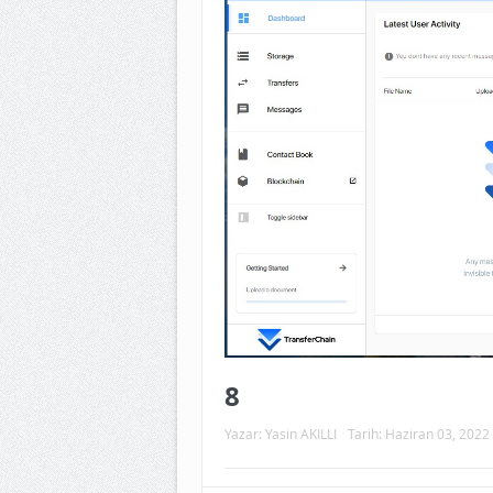
8
Yazar:
Yasin AKILLI
Tarih:
Haziran 03, 2022