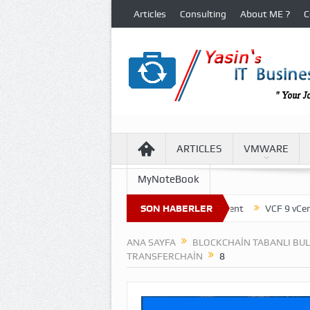
Articles
Consulting
About ME ?
C
ARTICLES
VMWARE
MyNoteBook
ture of Virtual Machine Files in VCF 9 Environment
SON HABERLER
VCF 9 vCenter Up
ANA SAYFA
BLOCKCHAIN TABANLI BUL
TRANSFERCHAIN
8