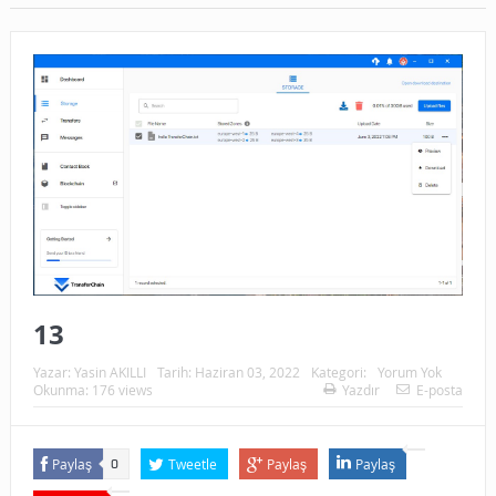
13
Yazar:
Yasin AKILLI
Tarih:
Haziran 03, 2022
Kategori:
Yorum Yok
Okunma: 176 views
Yazdır
E-posta
Paylaş
Tweetle
Paylaş
Paylaş
0