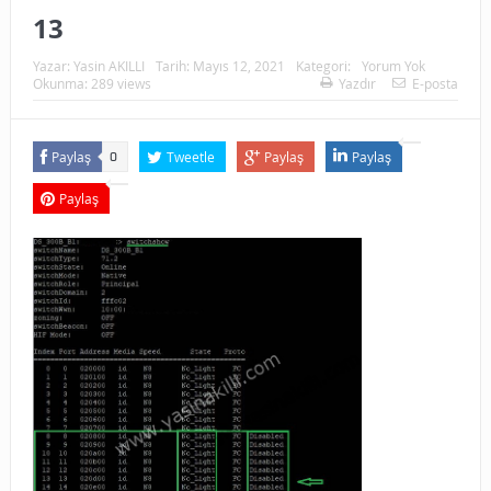
13
Yazar:
Yasin AKILLI
Tarih:
Mayıs 12, 2021
Kategori:
Yorum Yok
Okunma: 289 views
Yazdır
E-posta
Paylaş
Tweetle
Paylaş
Paylaş
0
Paylaş