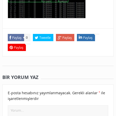
Paylaş
Tweetle
Paylaş
Paylaş
0
Paylaş
BIR YORUM YAZ
*
E-posta hesabınız yayımlanmayacak.
Gerekli alanlar
ile
işaretlenmişlerdir