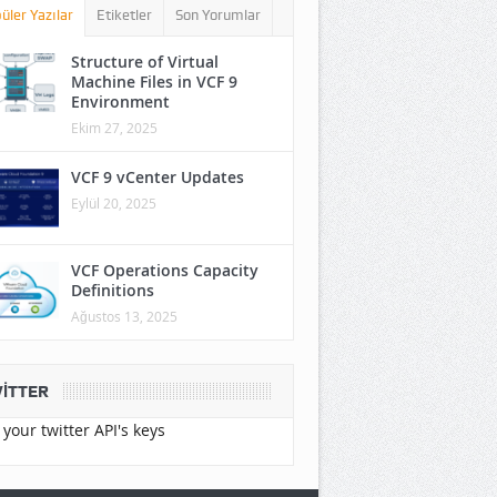
üler Yazılar
Etiketler
Son Yorumlar
Structure of Virtual
Machine Files in VCF 9
Environment
Ekim 27, 2025
VCF 9 vCenter Updates
Eylül 20, 2025
VCF Operations Capacity
Definitions
Ağustos 13, 2025
ITTER
your twitter API's keys