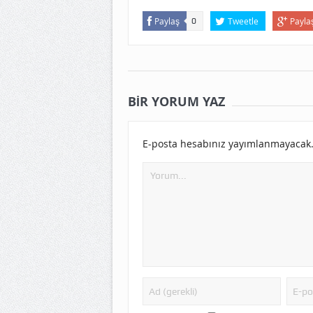
Paylaş
Tweetle
Payla
0
BIR YORUM YAZ
E-posta hesabınız yayımlanmayacak