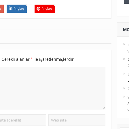
ş
Paylaş
Paylaş
MO
*
.
Gerekli alanlar
ile işaretlenmişlerdir