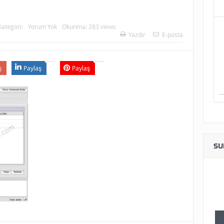
Kategori:
Yorum Yok
Okunma: 283 views
Yazdır
E-posta
ş
Paylaş
Paylaş
SU