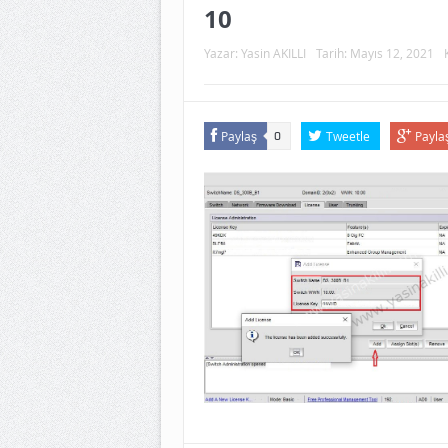
10
Yazar:
Yasin AKILLI
Tarih:
Mayıs 12, 2021
Paylaş
Tweetle
Payla
0