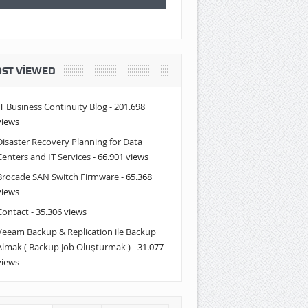
ST VIEWED
IT Business Continuity Blog
- 201.698
views
Disaster Recovery Planning for Data
Centers and IT Services
- 66.901 views
Brocade SAN Switch Firmware
- 65.368
views
Contact
- 35.306 views
Veeam Backup & Replication ile Backup
Almak ( Backup Job Oluşturmak )
- 31.077
views