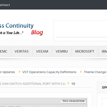
ontact
EMC
VERITAS
VEEAM
VEMBU
MICROSOFT
IB
tes
VCF Operations Capacity Definitions
Theme Change in VMwa
 SAN SWITCH ADDITIONAL PORT WITH CLI
10
SP