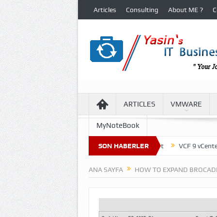
Articles
Consulting
About ME ?
C
ARTICLES
VMWARE
MyNoteBook
re of Virtual Machine Files in VCF 9 Environment
SON HABERLER
VCF 9 vCenter Upda
ANA SAYFA
HOW TO EXPAND BROCADE