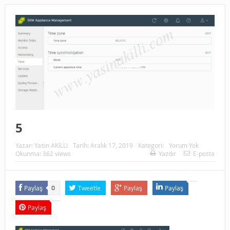
5
Yazar:
Yasin AKILLI
Tarih:
Aralık 17, 2019
Kategori:
Yorum Yok
Okunma: 362 views
Yazdır
E-posta
Paylaş
Tweetle
Paylaş
Paylaş
0
Paylaş