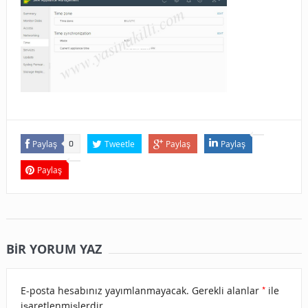
Paylaş
Tweetle
Paylaş
Paylaş
0
Paylaş
BIR YORUM YAZ
*
E-posta hesabınız yayımlanmayacak.
Gerekli alanlar
ile
işaretlenmişlerdir