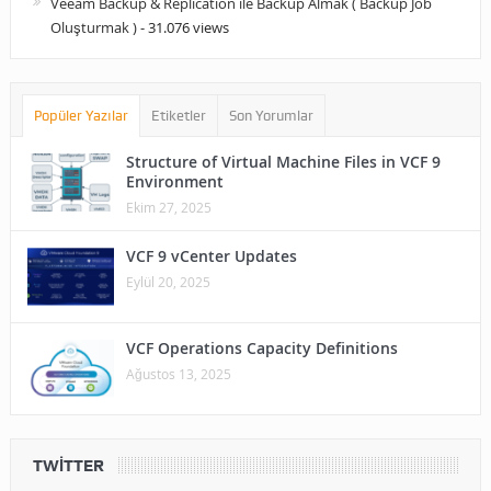
Veeam Backup & Replication ile Backup Almak ( Backup Job
Oluşturmak )
- 31.076 views
Popüler Yazılar
Etiketler
Son Yorumlar
Structure of Virtual Machine Files in VCF 9
Environment
Ekim 27, 2025
VCF 9 vCenter Updates
Eylül 20, 2025
VCF Operations Capacity Definitions
Ağustos 13, 2025
TWITTER