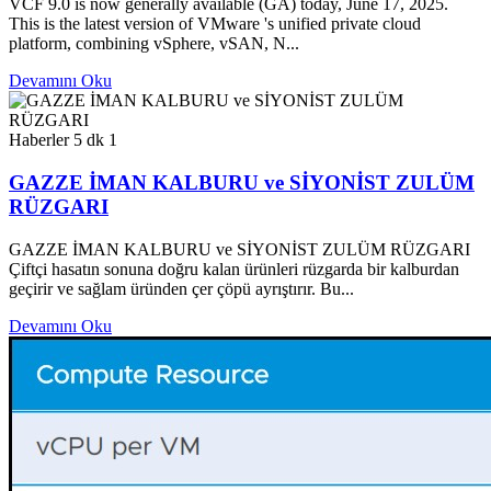
VCF 9.0 is now generally available (GA) today, June 17, 2025.
This is the latest version of VMware 's unified private cloud
platform, combining vSphere, vSAN, N...
Devamını Oku
Haberler
5 dk
1
GAZZE İMAN KALBURU ve SİYONİST ZULÜM
RÜZGARI
GAZZE İMAN KALBURU ve SİYONİST ZULÜM RÜZGARI
Çiftçi hasatın sonuna doğru kalan ürünleri rüzgarda bir kalburdan
geçirir ve sağlam üründen çer çöpü ayrıştırır. Bu...
Devamını Oku