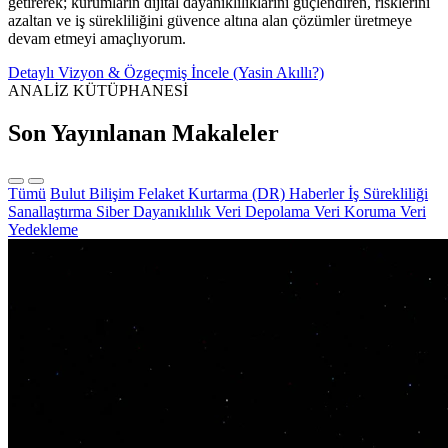
getirerek; kurumların dijital dayanıklılıklarını güçlendiren, risklerini
azaltan ve iş sürekliliğini güvence altına alan çözümler üretmeye
devam etmeyi amaçlıyorum.
Detaylı Vizyon & Özgeçmiş İncele (Yasin Akıllı?)
ANALİZ KÜTÜPHANESİ
Son Yayınlanan Makaleler
Tümü
Bulut Bilişim
Felaket Kurtarma (DR)
Haberler
İş Sürekliliği
Sanallaştırma
Siber Dayanıklılık
Veri Depolama
Veri Koruma
Veri
Yedekleme