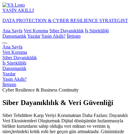
YASİN
AKILLI
DATA PROTECTION & CYBER RESILIENCE STRATEGIST
Ana Sayfa
Veri Koruma
Siber Dayanıklılık
İş Sürekliliği
Danışmanlık
Yazılar
Yasin Akıllı?
İletişim
Ana Sayfa
Veri Koruma
Siber Dayanıklılık
İş Sürekliliği
Danışmanlık
Yazılar
Yasin Akıllı?
İletişim
Cyber Resilience & Business Continuity
Siber Dayanıklılık & Veri Güvenliği
Siber Tehditlere Karşı Veriyi Korumaktan Daha Fazlası: Dayanıklı
Veri Ekosistemleri Oluşturmak Dijital dönüşümün hızlanmasıyla
birlikte kurumların sahip olduğu veri miktarı ve verinin iş
süreçlerindeki kritik rolü her geçen gün artmaktadır. Günümüzde