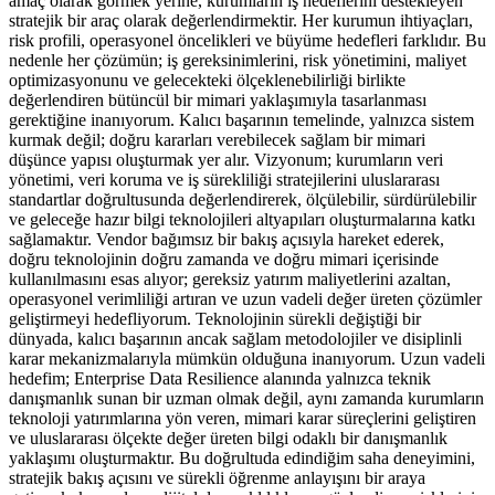
amaç olarak görmek yerine, kurumların iş hedeflerini destekleyen
stratejik bir araç olarak değerlendirmektir. Her kurumun ihtiyaçları,
risk profili, operasyonel öncelikleri ve büyüme hedefleri farklıdır. Bu
nedenle her çözümün; iş gereksinimlerini, risk yönetimini, maliyet
optimizasyonunu ve gelecekteki ölçeklenebilirliği birlikte
değerlendiren bütüncül bir mimari yaklaşımıyla tasarlanması
gerektiğine inanıyorum. Kalıcı başarının temelinde, yalnızca sistem
kurmak değil; doğru kararları verebilecek sağlam bir mimari
düşünce yapısı oluşturmak yer alır. Vizyonum; kurumların veri
yönetimi, veri koruma ve iş sürekliliği stratejilerini uluslararası
standartlar doğrultusunda değerlendirerek, ölçülebilir, sürdürülebilir
ve geleceğe hazır bilgi teknolojileri altyapıları oluşturmalarına katkı
sağlamaktır. Vendor bağımsız bir bakış açısıyla hareket ederek,
doğru teknolojinin doğru zamanda ve doğru mimari içerisinde
kullanılmasını esas alıyor; gereksiz yatırım maliyetlerini azaltan,
operasyonel verimliliği artıran ve uzun vadeli değer üreten çözümler
geliştirmeyi hedefliyorum. Teknolojinin sürekli değiştiği bir
dünyada, kalıcı başarının ancak sağlam metodolojiler ve disiplinli
karar mekanizmalarıyla mümkün olduğuna inanıyorum. Uzun vadeli
hedefim; Enterprise Data Resilience alanında yalnızca teknik
danışmanlık sunan bir uzman olmak değil, aynı zamanda kurumların
teknoloji yatırımlarına yön veren, mimari karar süreçlerini geliştiren
ve uluslararası ölçekte değer üreten bilgi odaklı bir danışmanlık
yaklaşımı oluşturmaktır. Bu doğrultuda edindiğim saha deneyimini,
stratejik bakış açısını ve sürekli öğrenme anlayışını bir araya