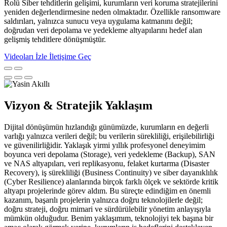
Rolü Siber tehditlerin gelişimi, kurumların veri koruma stratejilerini
yeniden değerlendirmesine neden olmaktadır. Özellikle ransomware
saldırıları, yalnızca sunucu veya uygulama katmanını değil;
doğrudan veri depolama ve yedekleme altyapılarını hedef alan
gelişmiş tehditlere dönüşmüştür.
Videoları İzle
İletişime Geç
Vizyon & Stratejik Yaklaşım
Dijital dönüşümün hızlandığı günümüzde, kurumların en değerli
varlığı yalnızca verileri değil; bu verilerin sürekliliği, erişilebilirliği
ve güvenilirliğidir. Yaklaşık yirmi yıllık profesyonel deneyimim
boyunca veri depolama (Storage), veri yedekleme (Backup), SAN
ve NAS altyapıları, veri replikasyonu, felaket kurtarma (Disaster
Recovery), iş sürekliliği (Business Continuity) ve siber dayanıklılık
(Cyber Resilience) alanlarında birçok farklı ölçek ve sektörde kritik
altyapı projelerinde görev aldım. Bu süreçte edindiğim en önemli
kazanım, başarılı projelerin yalnızca doğru teknolojilerle değil;
doğru strateji, doğru mimari ve sürdürülebilir yönetim anlayışıyla
mümkün olduğudur. Benim yaklaşımım, teknolojiyi tek başına bir