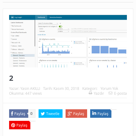
2
Yazar:
Yasin AKILLI
Tarih:
Kasım 30, 2018
Kategori:
Yorum Yok
Okunma: 447 views
Yazdır
E-posta
Paylaş
Tweetle
Paylaş
Paylaş
0
Paylaş