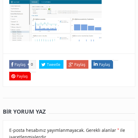
Paylaş
Tweetle
Paylaş
Paylaş
0
Paylaş
BIR YORUM YAZ
*
E-posta hesabınız yayımlanmayacak.
Gerekli alanlar
ile
işaretlenmişlerdir