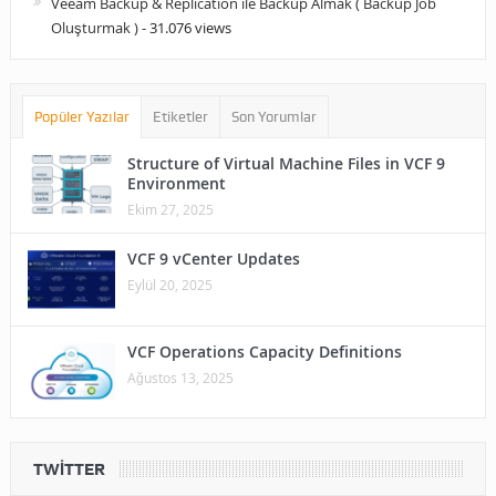
Veeam Backup & Replication ile Backup Almak ( Backup Job
Oluşturmak )
- 31.076 views
Popüler Yazılar
Etiketler
Son Yorumlar
Structure of Virtual Machine Files in VCF 9
Environment
Ekim 27, 2025
VCF 9 vCenter Updates
Eylül 20, 2025
VCF Operations Capacity Definitions
Ağustos 13, 2025
TWITTER