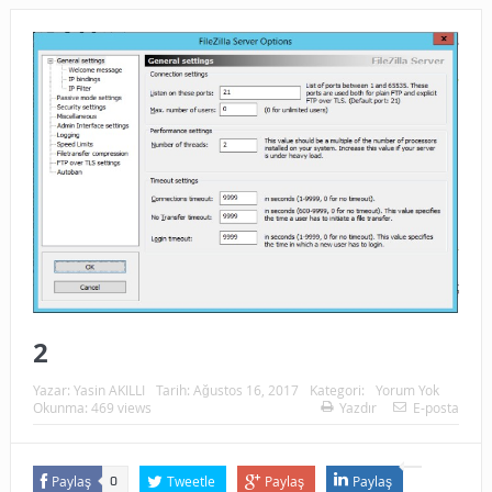
2
Yazar:
Yasin AKILLI
Tarih:
Ağustos 16, 2017
Kategori:
Yorum Yok
Okunma: 469 views
Yazdır
E-posta
Paylaş
Tweetle
Paylaş
Paylaş
0