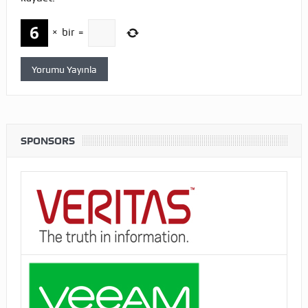
×
bir
=
SPONSORS