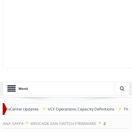
Menü
 vCenter Updates
VCF Operations Capacity Definitions
Theme C
ANA SAYFA
BROCADE SAN SWITCH FIRMWARE
2