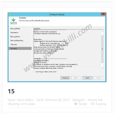
15
Yazar:
Yasin AKILLI
Tarih:
Temmuz 09, 2017
Kategori:
Yorum Yok
Okunma: 419 views
Yazdır
E-posta