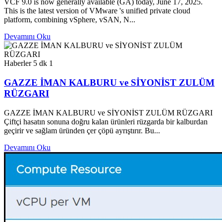
VCF 9.0 is now generally available (GA) today, June 17, 2025.
This is the latest version of VMware 's unified private cloud
platform, combining vSphere, vSAN, N...
Devamını Oku
Haberler
5 dk
1
GAZZE İMAN KALBURU ve SİYONİST ZULÜM
RÜZGARI
GAZZE İMAN KALBURU ve SİYONİST ZULÜM RÜZGARI
Çiftçi hasatın sonuna doğru kalan ürünleri rüzgarda bir kalburdan
geçirir ve sağlam üründen çer çöpü ayrıştırır. Bu...
Devamını Oku