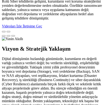
Rolü Siber tehditlerin gelişimi, kurumların veri koruma stratejilerini
yeniden değerlendirmesine neden olmaktadır. Özellikle ransomware
saldırıları, yalnızca sunucu veya uygulama katmanını değil;
doğrudan veri depolama ve yedekleme altyapılarını hedef alan
gelişmiş tehditlere dönüşmüştür.
Videoları İzle
İletişime Geç
Vizyon & Stratejik Yaklaşım
Dijital dönüşümün hızlandığı günümüzde, kurumların en değerli
varlığı yalnızca verileri değil; bu verilerin sürekliliği, erişilebilirliği
ve güvenilirliğidir. Yaklaşık yirmi yıllık profesyonel deneyimim
boyunca veri depolama (Storage), veri yedekleme (Backup), SAN
ve NAS altyapıları, veri replikasyonu, felaket kurtarma (Disaster
Recovery), iş sürekliliği (Business Continuity) ve siber dayanıklılık
(Cyber Resilience) alanlarında birçok farklı ölçek ve sektörde kritik
altyapı projelerinde görev aldım. Bu süreçte edindiğim en önemli
kazanım, başarılı projelerin yalnızca doğru teknolojilerle değil;
doğru strateji, doğru mimari ve sürdürülebilir yönetim anlayışıyla
mümkün olduğudur. Benim yaklaşımım, teknolojiyi tek başına bir