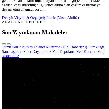
getirerek; kurumların dijital dayanıklılıklarını güçlendiren, risklerini
azaltan ve iş sürekliliğini güvence altına alan çözümler üretmeye
devam etmeyi amaçlıyorum.
Detaylı Vizyon & Özgeçmiş İncele (Yasin Akıllı?)
ANALİZ KÜTÜPHANESİ
Son Yayınlanan Makaleler
Tümü
Bulut Bilişim
Felaket Kurtarma (DR)
Haberler
İş Sürekliliği
Sanallaştırma
Siber Dayanıklılık
Veri Depolama
Veri Koruma
Veri
Yedekleme