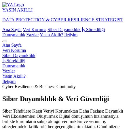
YASİN
AKILLI
DATA PROTECTION & CYBER RESILIENCE STRATEGIST
Ana Sayfa
Veri Koruma
Siber Dayanıklılık
İş Sürekliliği
Danışmanlık
Yazılar
Yasin Akıllı?
İletişim
Ana Sayfa
Veri Koruma
Siber Dayanıklılık
İş Sürekliliği
Danışmanlık
Yazılar
Yasin Akıllı?
İletişim
Cyber Resilience & Business Continuity
Siber Dayanıklılık & Veri Güvenliği
Siber Tehditlere Karşı Veriyi Korumaktan Daha Fazlası: Dayanıklı
Veri Ekosistemleri Oluşturmak Dijital dönüşümün hızlanmasıyla
birlikte kurumların sahip olduğu veri miktarı ve verinin iş
süreçlerindeki kritik rolü her geçen gün artmaktadır. Günümüzde