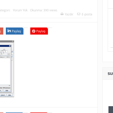
ategori:
Yorum Yok
Okunma: 390 views
Yazdır
E-posta
ş
Paylaş
Paylaş
SU