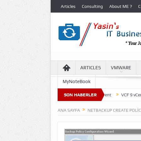
Articles
Consulting
About ME ?
C
ARTICLES
VMWARE
MyNoteBook
cture of Virtual Machine Files in VCF 9 Environment
SON HABERLER
VCF 9 vCenter U
ANA SAYFA
NETBACKUP CREATE POLI