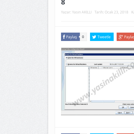
8
Yazar:
Yasin AKILLI
Tarih:
Ocak 23, 2018
K
Paylaş
Tweetle
Payla
0