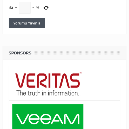
iki
+
=
9
SPONSORS