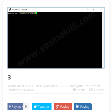
3
Yazar:
Yasin AKILLI
Tarih:
Haziran 19, 2017
Kategori:
Yorum Yok
Okunma: 438 views
Yazdır
E-posta
Paylaş
Tweetle
Paylaş
Paylaş
0