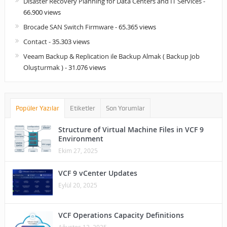
Disaster Recovery Planning for Data Centers and IT Services
-
66.900 views
Brocade SAN Switch Firmware
- 65.365 views
Contact
- 35.303 views
Veeam Backup & Replication ile Backup Almak ( Backup Job
Oluşturmak )
- 31.076 views
Popüler Yazılar
Etiketler
Son Yorumlar
Structure of Virtual Machine Files in VCF 9
Environment
Ekim 27, 2025
VCF 9 vCenter Updates
Eylül 20, 2025
VCF Operations Capacity Definitions