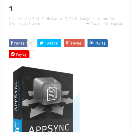
1
Yazar:
Yasin AKILLI
Tarih:
Kasım 19, 2018
Kategori:
Yorum Yok
Okunma: 351 views
Yazdır
E-posta
Paylaş
Tweetle
Paylaş
Paylaş
0
Paylaş