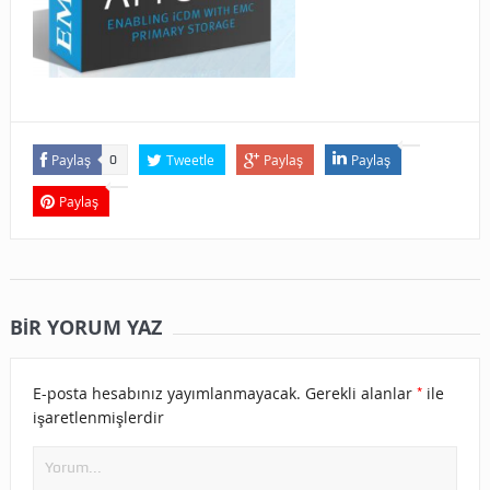
Paylaş
Tweetle
Paylaş
Paylaş
0
Paylaş
BIR YORUM YAZ
*
E-posta hesabınız yayımlanmayacak.
Gerekli alanlar
ile
işaretlenmişlerdir