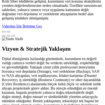
Rolü Siber tehditlerin gelişimi, kurumların veri koruma stratejilerini
yeniden değerlendirmesine neden olmaktadır. Özellikle ransomware
saldırıları, yalnızca sunucu veya uygulama katmanını değil;
doğrudan veri depolama ve yedekleme altyapılarını hedef alan
gelişmiş tehditlere dönüşmüştür.
Videoları İzle
İletişime Geç
Vizyon & Stratejik Yaklaşım
Dijital dönüşümün hızlandığı günümüzde, kurumların en değerli
varlığı yalnızca verileri değil; bu verilerin sürekliliği, erişilebilirliği
ve güvenilirliğidir. Yaklaşık yirmi yıllık profesyonel deneyimim
boyunca veri depolama (Storage), veri yedekleme (Backup), SAN
ve NAS altyapıları, veri replikasyonu, felaket kurtarma (Disaster
Recovery), iş sürekliliği (Business Continuity) ve siber dayanıklılık
(Cyber Resilience) alanlarında birçok farklı ölçek ve sektörde kritik
altyapı projelerinde görev aldım. Bu süreçte edindiğim en önemli
kazanım, başarılı projelerin yalnızca doğru teknolojilerle değil;
doğru strateji, doğru mimari ve sürdürülebilir yönetim anlayışıyla
mümkün olduğudur. Benim yaklaşımım, teknolojiyi tek başına bir