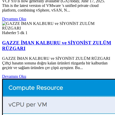
VCF 9.0 is now generally available (GA) today, June 17, 2025.
This is the latest version of VMware 's unified private cloud
platform, combining vSphere, vSAN, N...
Devamını Oku
Haberler
5 dk
1
GAZZE İMAN KALBURU ve SİYONİST ZULÜM
RÜZGARI
GAZZE İMAN KALBURU ve SİYONİST ZULÜM RÜZGARI
Çiftçi hasatın sonuna doğru kalan ürünleri rüzgarda bir kalburdan
geçirir ve sağlam üründen çer çöpü ayrıştırır. Bu...
Devamını Oku