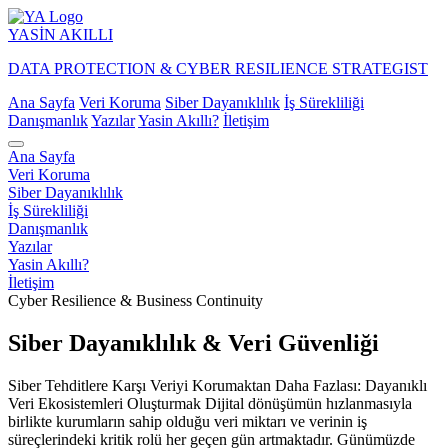
YASİN
AKILLI
DATA PROTECTION & CYBER RESILIENCE STRATEGIST
Ana Sayfa
Veri Koruma
Siber Dayanıklılık
İş Sürekliliği
Danışmanlık
Yazılar
Yasin Akıllı?
İletişim
Ana Sayfa
Veri Koruma
Siber Dayanıklılık
İş Sürekliliği
Danışmanlık
Yazılar
Yasin Akıllı?
İletişim
Cyber Resilience & Business Continuity
Siber Dayanıklılık & Veri Güvenliği
Siber Tehditlere Karşı Veriyi Korumaktan Daha Fazlası: Dayanıklı
Veri Ekosistemleri Oluşturmak Dijital dönüşümün hızlanmasıyla
birlikte kurumların sahip olduğu veri miktarı ve verinin iş
süreçlerindeki kritik rolü her geçen gün artmaktadır. Günümüzde