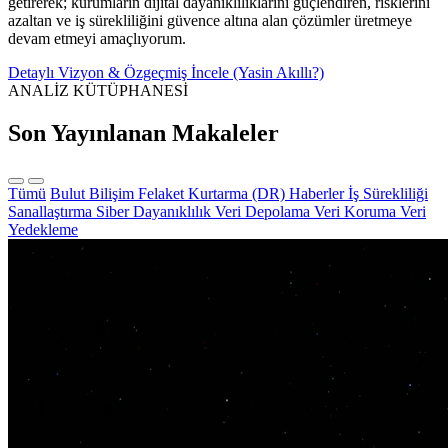
getirerek; kurumların dijital dayanıklılıklarını güçlendiren, risklerini
azaltan ve iş sürekliliğini güvence altına alan çözümler üretmeye
devam etmeyi amaçlıyorum.
Detaylı Vizyon & Özgeçmiş İncele (Yasin Akıllı?)
ANALİZ KÜTÜPHANESİ
Son Yayınlanan Makaleler
Tümü
Bulut Bilişim
Felaket Kurtarma (DR)
Haberler
İş Sürekliliği
Sanallaştırma
Siber Dayanıklılık
Veri Depolama
Veri Koruma
Veri
Yedekleme