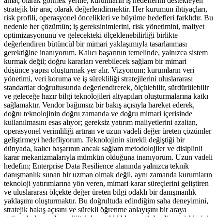
amaç olarak görmek yerine, kurumların iş hedeflerini destekleyen
stratejik bir araç olarak değerlendirmektir. Her kurumun ihtiyaçları,
risk profili, operasyonel öncelikleri ve büyüme hedefleri farklıdır. Bu
nedenle her çözümün; iş gereksinimlerini, risk yönetimini, maliyet
optimizasyonunu ve gelecekteki ölçeklenebilirliği birlikte
değerlendiren bütüncül bir mimari yaklaşımıyla tasarlanması
gerektiğine inanıyorum. Kalıcı başarının temelinde, yalnızca sistem
kurmak değil; doğru kararları verebilecek sağlam bir mimari
düşünce yapısı oluşturmak yer alır. Vizyonum; kurumların veri
yönetimi, veri koruma ve iş sürekliliği stratejilerini uluslararası
standartlar doğrultusunda değerlendirerek, ölçülebilir, sürdürülebilir
ve geleceğe hazır bilgi teknolojileri altyapıları oluşturmalarına katkı
sağlamaktır. Vendor bağımsız bir bakış açısıyla hareket ederek,
doğru teknolojinin doğru zamanda ve doğru mimari içerisinde
kullanılmasını esas alıyor; gereksiz yatırım maliyetlerini azaltan,
operasyonel verimliliği artıran ve uzun vadeli değer üreten çözümler
geliştirmeyi hedefliyorum. Teknolojinin sürekli değiştiği bir
dünyada, kalıcı başarının ancak sağlam metodolojiler ve disiplinli
karar mekanizmalarıyla mümkün olduğuna inanıyorum. Uzun vadeli
hedefim; Enterprise Data Resilience alanında yalnızca teknik
danışmanlık sunan bir uzman olmak değil, aynı zamanda kurumların
teknoloji yatırımlarına yön veren, mimari karar süreçlerini geliştiren
ve uluslararası ölçekte değer üreten bilgi odaklı bir danışmanlık
yaklaşımı oluşturmaktır. Bu doğrultuda edindiğim saha deneyimini,
stratejik bakış açısını ve sürekli öğrenme anlayışını bir araya