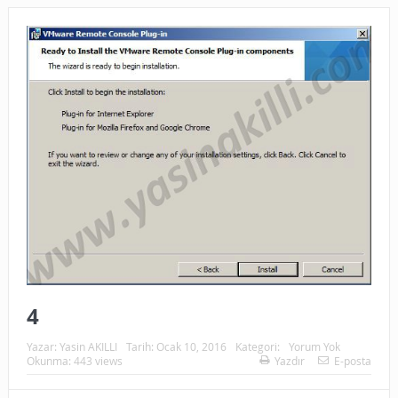
4
Yazar:
Yasin AKILLI
Tarih:
Ocak 10, 2016
Kategori:
Yorum Yok
Okunma: 443 views
Yazdır
E-posta