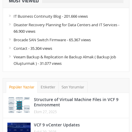
MOST VIEWED
IT Business Continuity Blog
- 201.666 views
Disaster Recovery Planning for Data Centers and IT Services
-
66.900 views
Brocade SAN Switch Firmware
- 65.367 views
Contact
- 35.304 views
Veeam Backup & Replication ile Backup Almak ( Backup Job
Oluşturmak )
- 31.077 views
Popüler Yazılar
Etiketler
Son Yorumlar
Structure of Virtual Machine Files in VCF 9
Environment
Ekim 27, 2025
VCF 9 vCenter Updates
Eylül 20, 2025