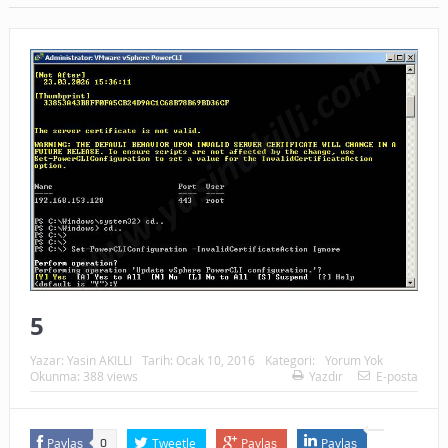
5
Yazar:
Yasin AKILLI
Tarih:
Ocak 10, 2016
Kategori:
Yorum Yok
Okunma: 388 views
Yazdır
E-posta
Paylaş
Tweetle
Paylaş
Paylaş
0