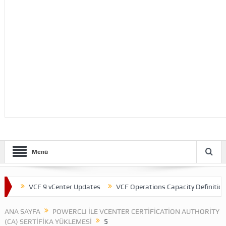
Menü
t
VCF 9 vCenter Updates
VCF Operations Capacity Definitions
ANA SAYFA
POWERCLI ILE VCENTER CERTIFICATION AUTHORITY
(CA) SERTIFIKA YÜKLEMESI
5