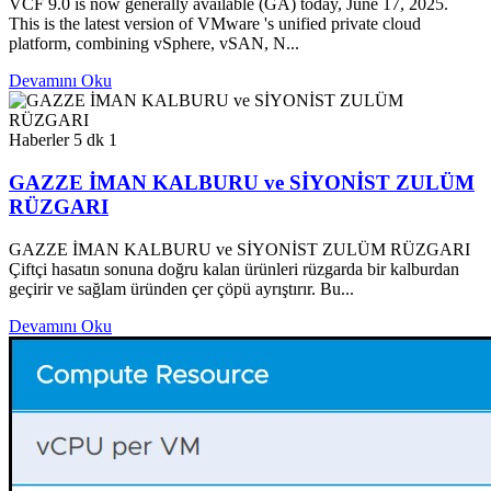
VCF 9.0 is now generally available (GA) today, June 17, 2025.
This is the latest version of VMware 's unified private cloud
platform, combining vSphere, vSAN, N...
Devamını Oku
Haberler
5 dk
1
GAZZE İMAN KALBURU ve SİYONİST ZULÜM
RÜZGARI
GAZZE İMAN KALBURU ve SİYONİST ZULÜM RÜZGARI
Çiftçi hasatın sonuna doğru kalan ürünleri rüzgarda bir kalburdan
geçirir ve sağlam üründen çer çöpü ayrıştırır. Bu...
Devamını Oku