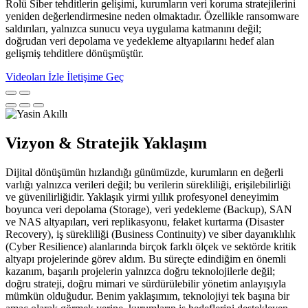
Rolü Siber tehditlerin gelişimi, kurumların veri koruma stratejilerini
yeniden değerlendirmesine neden olmaktadır. Özellikle ransomware
saldırıları, yalnızca sunucu veya uygulama katmanını değil;
doğrudan veri depolama ve yedekleme altyapılarını hedef alan
gelişmiş tehditlere dönüşmüştür.
Videoları İzle
İletişime Geç
Vizyon & Stratejik Yaklaşım
Dijital dönüşümün hızlandığı günümüzde, kurumların en değerli
varlığı yalnızca verileri değil; bu verilerin sürekliliği, erişilebilirliği
ve güvenilirliğidir. Yaklaşık yirmi yıllık profesyonel deneyimim
boyunca veri depolama (Storage), veri yedekleme (Backup), SAN
ve NAS altyapıları, veri replikasyonu, felaket kurtarma (Disaster
Recovery), iş sürekliliği (Business Continuity) ve siber dayanıklılık
(Cyber Resilience) alanlarında birçok farklı ölçek ve sektörde kritik
altyapı projelerinde görev aldım. Bu süreçte edindiğim en önemli
kazanım, başarılı projelerin yalnızca doğru teknolojilerle değil;
doğru strateji, doğru mimari ve sürdürülebilir yönetim anlayışıyla
mümkün olduğudur. Benim yaklaşımım, teknolojiyi tek başına bir