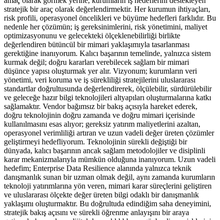
amaç olarak görmek yerine, kurumların iş hedeflerini destekleyen
stratejik bir araç olarak değerlendirmektir. Her kurumun ihtiyaçları,
risk profili, operasyonel öncelikleri ve büyüme hedefleri farklıdır. Bu
nedenle her çözümün; iş gereksinimlerini, risk yönetimini, maliyet
optimizasyonunu ve gelecekteki ölçeklenebilirliği birlikte
değerlendiren bütüncül bir mimari yaklaşımıyla tasarlanması
gerektiğine inanıyorum. Kalıcı başarının temelinde, yalnızca sistem
kurmak değil; doğru kararları verebilecek sağlam bir mimari
düşünce yapısı oluşturmak yer alır. Vizyonum; kurumların veri
yönetimi, veri koruma ve iş sürekliliği stratejilerini uluslararası
standartlar doğrultusunda değerlendirerek, ölçülebilir, sürdürülebilir
ve geleceğe hazır bilgi teknolojileri altyapıları oluşturmalarına katkı
sağlamaktır. Vendor bağımsız bir bakış açısıyla hareket ederek,
doğru teknolojinin doğru zamanda ve doğru mimari içerisinde
kullanılmasını esas alıyor; gereksiz yatırım maliyetlerini azaltan,
operasyonel verimliliği artıran ve uzun vadeli değer üreten çözümler
geliştirmeyi hedefliyorum. Teknolojinin sürekli değiştiği bir
dünyada, kalıcı başarının ancak sağlam metodolojiler ve disiplinli
karar mekanizmalarıyla mümkün olduğuna inanıyorum. Uzun vadeli
hedefim; Enterprise Data Resilience alanında yalnızca teknik
danışmanlık sunan bir uzman olmak değil, aynı zamanda kurumların
teknoloji yatırımlarına yön veren, mimari karar süreçlerini geliştiren
ve uluslararası ölçekte değer üreten bilgi odaklı bir danışmanlık
yaklaşımı oluşturmaktır. Bu doğrultuda edindiğim saha deneyimini,
stratejik bakış açısını ve sürekli öğrenme anlayışını bir araya