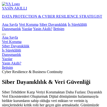
YASİN
AKILLI
DATA PROTECTION & CYBER RESILIENCE STRATEGIST
Ana Sayfa
Veri Koruma
Siber Dayanıklılık
İş Sürekliliği
Danışmanlık
Yazılar
Yasin Akıllı?
İletişim
Ana Sayfa
Veri Koruma
Siber Dayanıklılık
İş Sürekliliği
Danışmanlık
Yazılar
Yasin Akıllı?
İletişim
Cyber Resilience & Business Continuity
Siber Dayanıklılık & Veri Güvenliği
Siber Tehditlere Karşı Veriyi Korumaktan Daha Fazlası: Dayanıklı
Veri Ekosistemleri Oluşturmak Dijital dönüşümün hızlanmasıyla
birlikte kurumların sahip olduğu veri miktarı ve verinin iş
süreçlerindeki kritik rolü her geçen gün artmaktadır. Günümüzde