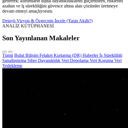
getirerek; kurumların dijital dayanıklılıklarını güçlendiren, risklerini
azaltan ve iş sürekliliğini güvence altına alan çözümler üretmeye
devam etmeyi amaçlıyorum.
Detaylı Vizyon & Özgeçmiş İncele (Yasin Akıllı?)
ANALİZ KÜTÜPHANESİ
Son Yayınlanan Makaleler
Tümü
Bulut Bilişim
Felaket Kurtarma (DR)
Haberler
İş Sürekliliği
Sanallaştırma
Siber Dayanıklılık
Veri Depolama
Veri Koruma
Veri
Yedekleme