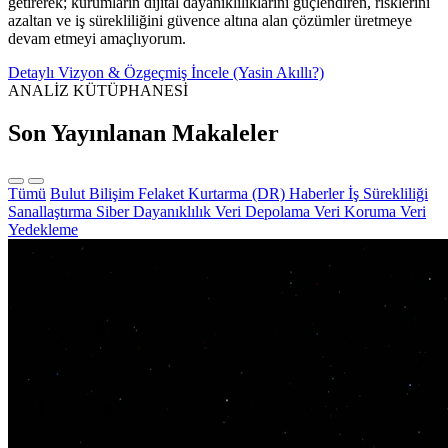
getirerek; kurumların dijital dayanıklılıklarını güçlendiren, risklerini
azaltan ve iş sürekliliğini güvence altına alan çözümler üretmeye
devam etmeyi amaçlıyorum.
Detaylı Vizyon & Özgeçmiş İncele (Yasin Akıllı?)
ANALİZ KÜTÜPHANESİ
Son Yayınlanan Makaleler
Tümü
Bulut Bilişim
Felaket Kurtarma (DR)
Haberler
İş Sürekliliği
Sanallaştırma
Siber Dayanıklılık
Veri Depolama
Veri Koruma
Veri
Yedekleme