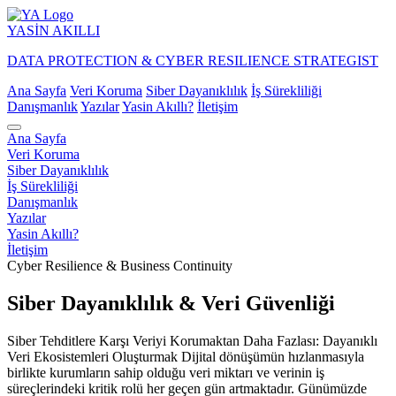
YASİN
AKILLI
DATA PROTECTION & CYBER RESILIENCE STRATEGIST
Ana Sayfa
Veri Koruma
Siber Dayanıklılık
İş Sürekliliği
Danışmanlık
Yazılar
Yasin Akıllı?
İletişim
Ana Sayfa
Veri Koruma
Siber Dayanıklılık
İş Sürekliliği
Danışmanlık
Yazılar
Yasin Akıllı?
İletişim
Cyber Resilience & Business Continuity
Siber Dayanıklılık & Veri Güvenliği
Siber Tehditlere Karşı Veriyi Korumaktan Daha Fazlası: Dayanıklı
Veri Ekosistemleri Oluşturmak Dijital dönüşümün hızlanmasıyla
birlikte kurumların sahip olduğu veri miktarı ve verinin iş
süreçlerindeki kritik rolü her geçen gün artmaktadır. Günümüzde