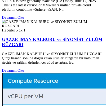
VCF 9.0 is now generally available (GA) today, June 17, 2025.
This is the latest version of VMware 's unified private cloud
platform, combining vSphere, vSAN, N...
Devamını Oku
Haberler
5 dk
1
GAZZE İMAN KALBURU ve SİYONİST ZULÜM
RÜZGARI
GAZZE İMAN KALBURU ve SİYONİST ZULÜM RÜZGARI
Çiftçi hasatın sonuna doğru kalan ürünleri rüzgarda bir kalburdan
geçirir ve sağlam üründen çer çöpü ayrıştırır. Bu...
Devamını Oku