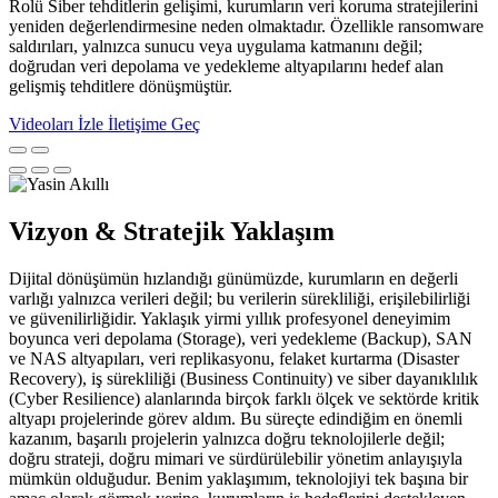
Rolü Siber tehditlerin gelişimi, kurumların veri koruma stratejilerini
yeniden değerlendirmesine neden olmaktadır. Özellikle ransomware
saldırıları, yalnızca sunucu veya uygulama katmanını değil;
doğrudan veri depolama ve yedekleme altyapılarını hedef alan
gelişmiş tehditlere dönüşmüştür.
Videoları İzle
İletişime Geç
Vizyon & Stratejik Yaklaşım
Dijital dönüşümün hızlandığı günümüzde, kurumların en değerli
varlığı yalnızca verileri değil; bu verilerin sürekliliği, erişilebilirliği
ve güvenilirliğidir. Yaklaşık yirmi yıllık profesyonel deneyimim
boyunca veri depolama (Storage), veri yedekleme (Backup), SAN
ve NAS altyapıları, veri replikasyonu, felaket kurtarma (Disaster
Recovery), iş sürekliliği (Business Continuity) ve siber dayanıklılık
(Cyber Resilience) alanlarında birçok farklı ölçek ve sektörde kritik
altyapı projelerinde görev aldım. Bu süreçte edindiğim en önemli
kazanım, başarılı projelerin yalnızca doğru teknolojilerle değil;
doğru strateji, doğru mimari ve sürdürülebilir yönetim anlayışıyla
mümkün olduğudur. Benim yaklaşımım, teknolojiyi tek başına bir