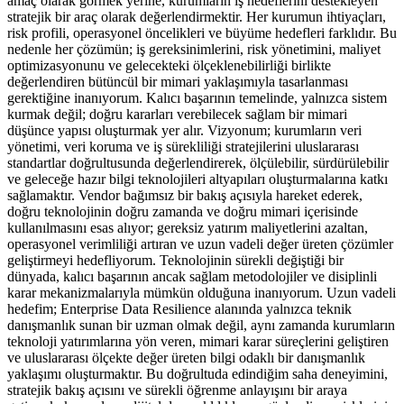
amaç olarak görmek yerine, kurumların iş hedeflerini destekleyen
stratejik bir araç olarak değerlendirmektir. Her kurumun ihtiyaçları,
risk profili, operasyonel öncelikleri ve büyüme hedefleri farklıdır. Bu
nedenle her çözümün; iş gereksinimlerini, risk yönetimini, maliyet
optimizasyonunu ve gelecekteki ölçeklenebilirliği birlikte
değerlendiren bütüncül bir mimari yaklaşımıyla tasarlanması
gerektiğine inanıyorum. Kalıcı başarının temelinde, yalnızca sistem
kurmak değil; doğru kararları verebilecek sağlam bir mimari
düşünce yapısı oluşturmak yer alır. Vizyonum; kurumların veri
yönetimi, veri koruma ve iş sürekliliği stratejilerini uluslararası
standartlar doğrultusunda değerlendirerek, ölçülebilir, sürdürülebilir
ve geleceğe hazır bilgi teknolojileri altyapıları oluşturmalarına katkı
sağlamaktır. Vendor bağımsız bir bakış açısıyla hareket ederek,
doğru teknolojinin doğru zamanda ve doğru mimari içerisinde
kullanılmasını esas alıyor; gereksiz yatırım maliyetlerini azaltan,
operasyonel verimliliği artıran ve uzun vadeli değer üreten çözümler
geliştirmeyi hedefliyorum. Teknolojinin sürekli değiştiği bir
dünyada, kalıcı başarının ancak sağlam metodolojiler ve disiplinli
karar mekanizmalarıyla mümkün olduğuna inanıyorum. Uzun vadeli
hedefim; Enterprise Data Resilience alanında yalnızca teknik
danışmanlık sunan bir uzman olmak değil, aynı zamanda kurumların
teknoloji yatırımlarına yön veren, mimari karar süreçlerini geliştiren
ve uluslararası ölçekte değer üreten bilgi odaklı bir danışmanlık
yaklaşımı oluşturmaktır. Bu doğrultuda edindiğim saha deneyimini,
stratejik bakış açısını ve sürekli öğrenme anlayışını bir araya