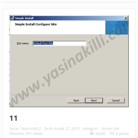
11
Yazar:
Yasin AKILLI
Tarih:
Aralık 27, 2015
Kategori:
Yorum Yok
Okunma: 351 views
Yazdır
E-posta