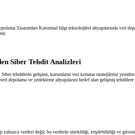
polama Tasarımları Kurumsal bilgi teknolojileri altyapılarında veri de
tir.
en Siber Tehdit Analizleri
Siber tehditlerin gelişimi, kurumların veri koruma stratejilerini yenid
veri depolama ve yedekleme altyapılarını hedef alan gelişmiş tehditler
lnızca verileri değil; bu verilerin sürekliliği, erişilebilirliği ve güve