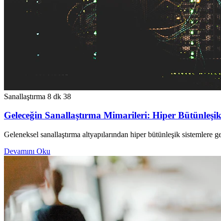
Sanallaştırma
8 dk
38
Geleceğin Sanallaştırma Mimarileri: Hiper Bütünleş
Geleneksel sanallaştırma altyapılarından hiper bütünleşik sistemlere g
Devamını Oku