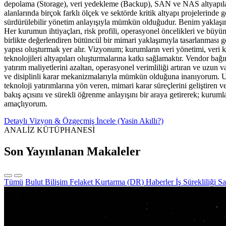
depolama (Storage), veri yedekleme (Backup), SAN ve NAS altyapıları, 
alanlarında birçok farklı ölçek ve sektörde kritik altyapı projelerinde
sürdürülebilir yönetim anlayışıyla mümkün olduğudur. Benim yaklaşımım
Her kurumun ihtiyaçları, risk profili, operasyonel öncelikleri ve büyü
birlikte değerlendiren bütüncül bir mimari yaklaşımıyla tasarlanması 
yapısı oluşturmak yer alır. Vizyonum; kurumların veri yönetimi, veri kor
teknolojileri altyapıları oluşturmalarına katkı sağlamaktır. Vendor ba
yatırım maliyetlerini azaltan, operasyonel verimliliği artıran ve uzun 
ve disiplinli karar mekanizmalarıyla mümkün olduğuna inanıyorum. U
teknoloji yatırımlarına yön veren, mimari karar süreçlerini geliştiren 
bakış açısını ve sürekli öğrenme anlayışını bir araya getirerek; kurumla
amaçlıyorum.
Detaylı Vizyon & Özgeçmiş İncele (Yasin Akıllı?)
ANALİZ KÜTÜPHANESİ
Son Yayınlanan Makaleler
Tümü
Bulut Bilişim
Felaket Kurtarma (DR)
Haberler
İş Sürekliliği
Sa