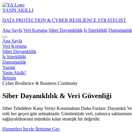
YASİN
AKILLI
DATA PROTECTION & CYBER RESILIENCE STRATEGIST
Ana Sayfa
Veri Koruma
Siber Dayanıklılık
İş Sürekliliği
Danışmanlık
Ana Sayfa
Veri Koruma
Siber Dayanıklılık
İş Sürekliliği
Danışmanlık
Yazılar
Yasin Akıllı?
İletişim
Cyber Resilience & Business Continuity
Siber Dayanıklılık & Veri Güvenliği
Siber Tehditlere Karşı Veriyi Korumaktan Daha Fazlası: Dayanıklı Veri
rolü her geçen gün artmaktadır. Günümüzde veri, yalnızca saklanması ge
sağlayabilmesini mümkün kılan stratejik bir değerdir.
Hizmetleri İncele
İletişime Geç