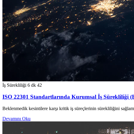
İş Sürekliliği
6 dk
42
ISO 22301 Standartlarında Kurumsal İş Sürekliliği (
Beklenmedik kesintilere karşı kritik iş süreçlerinin sürekliliğini sağl
Devamını Oku