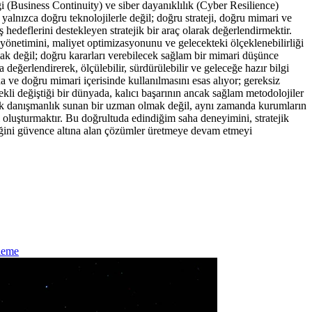
i (Business Continuity) ve siber dayanıklılık (Cyber Resilience)
 yalnızca doğru teknolojilerle değil; doğru strateji, doğru mimari ve
edeflerini destekleyen stratejik bir araç olarak değerlendirmektir.
k yönetimini, maliyet optimizasyonunu ve gelecekteki ölçeklenebilirliği
mak değil; doğru kararları verebilecek sağlam bir mimari düşünce
 değerlendirerek, ölçülebilir, sürdürülebilir ve geleceğe hazır bilgi
a ve doğru mimari içerisinde kullanılmasını esas alıyor; gereksiz
ekli değiştiği bir dünyada, kalıcı başarının ancak sağlam metodolojiler
ik danışmanlık sunan bir uzman olmak değil, aynı zamanda kurumların
mı oluşturmaktır. Bu doğrultuda edindiğim saha deneyimini, stratejik
kliliğini güvence altına alan çözümler üretmeye devam etmeyi
leme