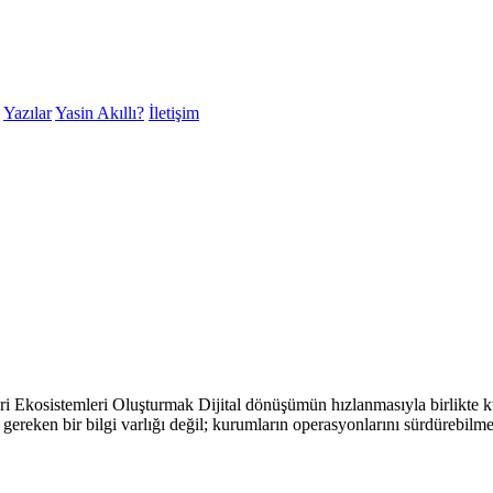
Yazılar
Yasin Akıllı?
İletişim
 Ekosistemleri Oluşturmak Dijital dönüşümün hızlanmasıyla birlikte kuru
reken bir bilgi varlığı değil; kurumların operasyonlarını sürdürebilmes