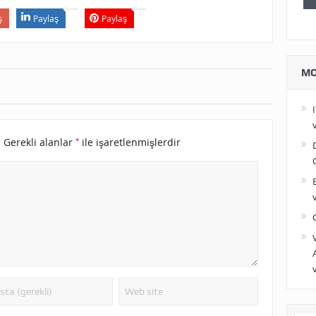
ş
Paylaş
Paylaş
MO
*
.
Gerekli alanlar
ile işaretlenmişlerdir