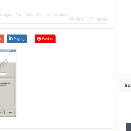
Kategori:
Yorum Yok
Okunma: 402 views
Yazdır
E-posta
ş
Paylaş
Paylaş
SU