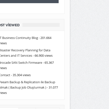
ST VIEWED
IT Business Continuity Blog
- 201.664
views
Disaster Recovery Planning for Data
Centers and IT Services
- 66.900 views
Brocade SAN Switch Firmware
- 65.367
views
Contact
- 35.304 views
Veeam Backup & Replication ile Backup
Almak ( Backup Job Oluşturmak )
- 31.077
views