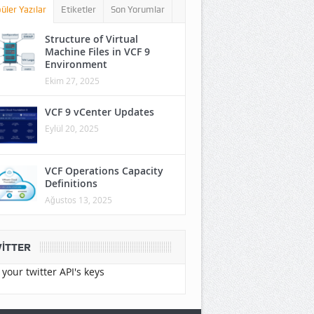
üler Yazılar
Etiketler
Son Yorumlar
Structure of Virtual
Machine Files in VCF 9
Environment
Ekim 27, 2025
VCF 9 vCenter Updates
Eylül 20, 2025
VCF Operations Capacity
Definitions
Ağustos 13, 2025
ITTER
your twitter API's keys