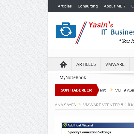
Articles
Consulting
About ME ?
C
ARTICLES
VMWARE
MyNoteBook
cture of Virtual Machine Files in VCF 9 Environment
SON HABERLER
VCF 9 vCenter U
ANA SAYFA
VMWARE VCENTER 5.1 ILK