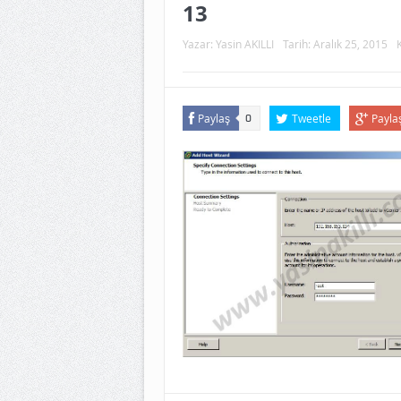
13
Yazar:
Yasin AKILLI
Tarih:
Aralık 25, 2015
Paylaş
Tweetle
Payla
0