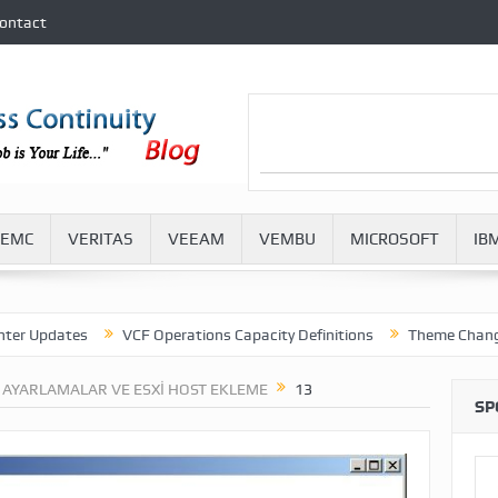
ontact
EMC
VERITAS
VEEAM
VEMBU
MICROSOFT
IB
pdates
VCF Operations Capacity Definitions
Theme Change in V
 AYARLAMALAR VE ESXI HOST EKLEME
13
SP