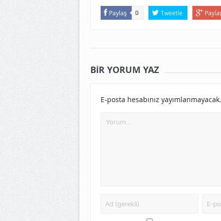
Paylaş
Tweetle
Payla
0
BIR YORUM YAZ
E-posta hesabınız yayımlanmayacak