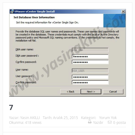
7
Yazar:
Yasin AKILLI
Tarih:
Aralık 25, 2015
Kategori:
Yorum Yok
Okunma: 418 views
Yazdır
E-posta