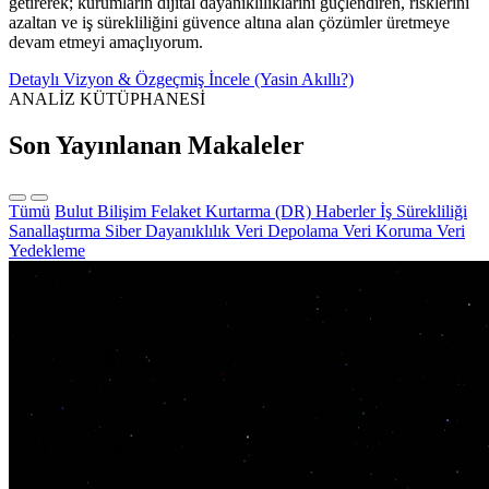
getirerek; kurumların dijital dayanıklılıklarını güçlendiren, risklerini
azaltan ve iş sürekliliğini güvence altına alan çözümler üretmeye
devam etmeyi amaçlıyorum.
Detaylı Vizyon & Özgeçmiş İncele (Yasin Akıllı?)
ANALİZ KÜTÜPHANESİ
Son Yayınlanan Makaleler
Tümü
Bulut Bilişim
Felaket Kurtarma (DR)
Haberler
İş Sürekliliği
Sanallaştırma
Siber Dayanıklılık
Veri Depolama
Veri Koruma
Veri
Yedekleme