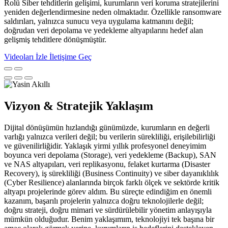
Rolü Siber tehditlerin gelişimi, kurumların veri koruma stratejilerini
yeniden değerlendirmesine neden olmaktadır. Özellikle ransomware
saldırıları, yalnızca sunucu veya uygulama katmanını değil;
doğrudan veri depolama ve yedekleme altyapılarını hedef alan
gelişmiş tehditlere dönüşmüştür.
Videoları İzle
İletişime Geç
Vizyon & Stratejik Yaklaşım
Dijital dönüşümün hızlandığı günümüzde, kurumların en değerli
varlığı yalnızca verileri değil; bu verilerin sürekliliği, erişilebilirliği
ve güvenilirliğidir. Yaklaşık yirmi yıllık profesyonel deneyimim
boyunca veri depolama (Storage), veri yedekleme (Backup), SAN
ve NAS altyapıları, veri replikasyonu, felaket kurtarma (Disaster
Recovery), iş sürekliliği (Business Continuity) ve siber dayanıklılık
(Cyber Resilience) alanlarında birçok farklı ölçek ve sektörde kritik
altyapı projelerinde görev aldım. Bu süreçte edindiğim en önemli
kazanım, başarılı projelerin yalnızca doğru teknolojilerle değil;
doğru strateji, doğru mimari ve sürdürülebilir yönetim anlayışıyla
mümkün olduğudur. Benim yaklaşımım, teknolojiyi tek başına bir