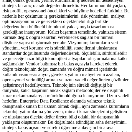
amaç olarak görmek yerine, kurumların iş hedeflerini destekleyen
stratejik bir araç olarak değerlendirmektir. Her kurumun ihtiyaçları,
risk profili, operasyonel öncelikleri ve büyüme hedefleri farklıdır. Bu
nedenle her çözümün; iş gereksinimlerini, risk yönetimini, maliyet
optimizasyonunu ve gelecekteki ölçeklenebilirliği birlikte
değerlendiren bütüncül bir mimari yaklaşımıyla tasarlanması
gerektiğine inanıyorum. Kalıcı başarının temelinde, yalnızca sistem
kurmak değil; doğru kararları verebilecek sağlam bir mimari
düşünce yapısı oluşturmak yer alır. Vizyonum; kurumların veri
yönetimi, veri koruma ve iş sürekliliği stratejilerini uluslararası
standartlar doğrultusunda değerlendirerek, ölçülebilir, sürdürülebilir
ve geleceğe hazır bilgi teknolojileri altyapıları oluşturmalarına katkı
sağlamaktır. Vendor bağımsız bir bakış açısıyla hareket ederek,
doğru teknolojinin doğru zamanda ve doğru mimari içerisinde
kullanılmasını esas alıyor; gereksiz yatırım maliyetlerini azaltan,
operasyonel verimliliği artıran ve uzun vadeli değer üreten çözümler
geliştirmeyi hedefliyorum. Teknolojinin sürekli değiştiği bir
dünyada, kalıcı başarının ancak sağlam metodolojiler ve disiplinli
karar mekanizmalarıyla mümkün olduğuna inanıyorum. Uzun vadeli
hedefim; Enterprise Data Resilience alanında yalnızca teknik
danışmanlık sunan bir uzman olmak değil, aynı zamanda kurumların
teknoloji yatırımlarına yön veren, mimari karar süreçlerini geliştiren
ve uluslararası ölçekte değer üreten bilgi odaklı bir danışmanlık
yaklaşımı oluşturmaktır. Bu doğrultuda edindiğim saha deneyimini,
stratejik bakış açısını ve sürekli öğrenme anlayışını bir araya