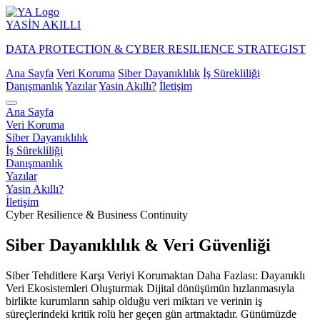
YASİN
AKILLI
DATA PROTECTION & CYBER RESILIENCE STRATEGIST
Ana Sayfa
Veri Koruma
Siber Dayanıklılık
İş Sürekliliği
Danışmanlık
Yazılar
Yasin Akıllı?
İletişim
Ana Sayfa
Veri Koruma
Siber Dayanıklılık
İş Sürekliliği
Danışmanlık
Yazılar
Yasin Akıllı?
İletişim
Cyber Resilience & Business Continuity
Siber Dayanıklılık & Veri Güvenliği
Siber Tehditlere Karşı Veriyi Korumaktan Daha Fazlası: Dayanıklı
Veri Ekosistemleri Oluşturmak Dijital dönüşümün hızlanmasıyla
birlikte kurumların sahip olduğu veri miktarı ve verinin iş
süreçlerindeki kritik rolü her geçen gün artmaktadır. Günümüzde