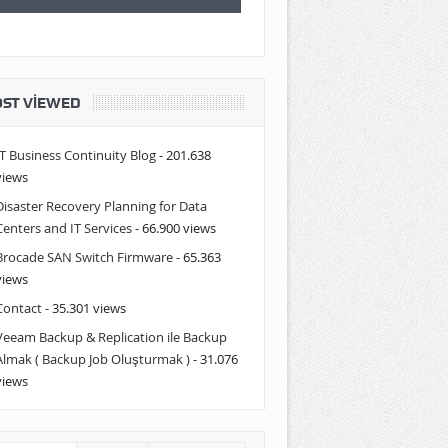
ST VIEWED
IT Business Continuity Blog
- 201.638
views
Disaster Recovery Planning for Data
Centers and IT Services
- 66.900 views
Brocade SAN Switch Firmware
- 65.363
views
Contact
- 35.301 views
Veeam Backup & Replication ile Backup
Almak ( Backup Job Oluşturmak )
- 31.076
views