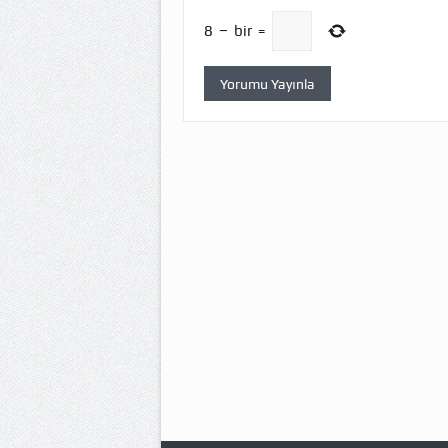
8
−
bir
=