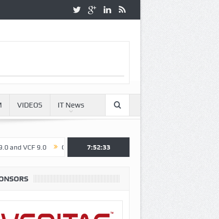
M
VIDEOS
IT News
 VCF 9.0
GAZZE İMAN KALBURU ve SİYONİST ZULÜM RÜZGARI
7:52:34
ONSORS