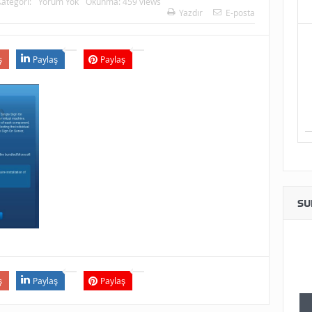
Kategori:
Yorum Yok
Okunma: 459 views
Yazdır
E-posta
ş
Paylaş
Paylaş
SU
ş
Paylaş
Paylaş