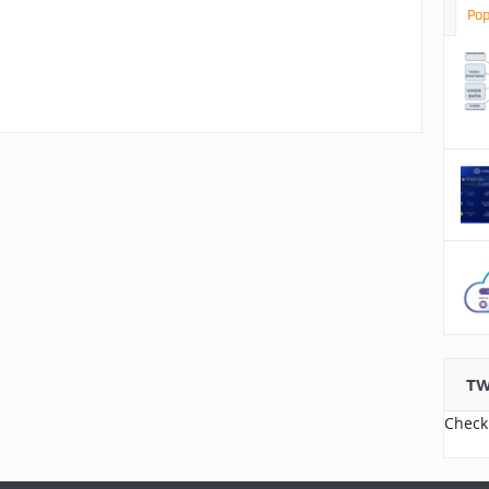
Pop
TW
Check 