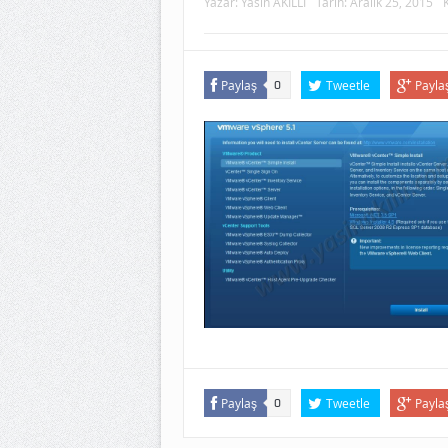
Yazar:
Yasin AKILLI
Tarih:
Aralık 25, 2015
Paylaş
Tweetle
Payla
0
Paylaş
Tweetle
Payla
0