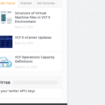
üler Yazılar
Etiketler
Son Yorumlar
Structure of Virtual
Machine Files in VCF 9
Environment
Ekim 27, 2025
VCF 9 vCenter Updates
Eylül 20, 2025
VCF Operations Capacity
Definitions
Ağustos 13, 2025
ITTER
your twitter API's keys