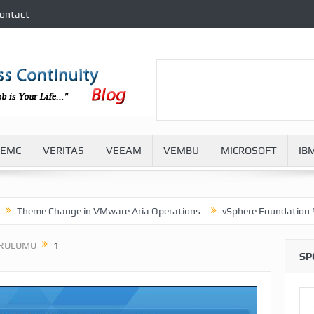
ontact
EMC
VERITAS
VEEAM
VEMBU
MICROSOFT
IB
eme Change in VMware Aria Operations
vSphere Foundation 9.0 and
URULUMU
1
SP