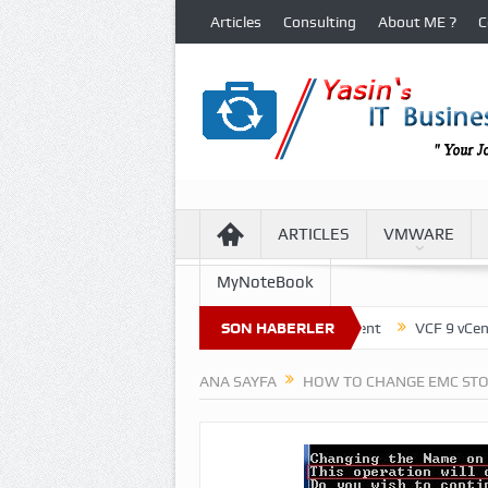
Articles
Consulting
About ME ?
C
ARTICLES
VMWARE
MyNoteBook
ture of Virtual Machine Files in VCF 9 Environment
SON HABERLER
VCF 9 vCenter U
ANA SAYFA
HOW TO CHANGE EMC ST