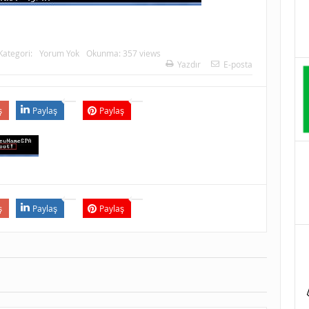
Kategori:
Yorum Yok
Okunma: 357 views
Yazdır
E-posta
ş
Paylaş
Paylaş
ş
Paylaş
Paylaş