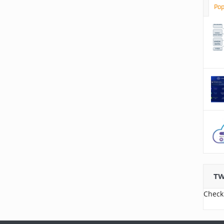
Pop
TW
Check 