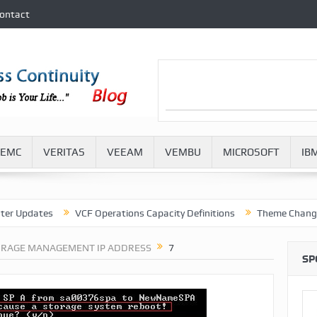
ontact
EMC
VERITAS
VEEAM
VEMBU
MICROSOFT
IB
pdates
VCF Operations Capacity Definitions
Theme Change in VM
ORAGE MANAGEMENT IP ADDRESS
7
SP