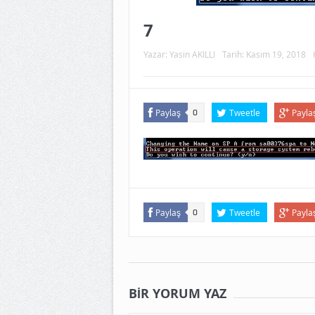
7
Yazar:
Yasin AKILLI
Tarih:
Kasım 19, 2018
Paylaş
Tweetle
Payla
0
Paylaş
Tweetle
Payla
0
BIR YORUM YAZ