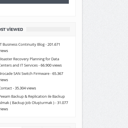
ST VIEWED
IT Business Continuity Blog
- 201.671
views
Disaster Recovery Planning for Data
Centers and IT Services
- 66.900 views
Brocade SAN Switch Firmware
- 65.367
views
Contact
- 35.304 views
Veeam Backup & Replication ile Backup
Almak ( Backup Job Oluşturmak )
- 31.077
views