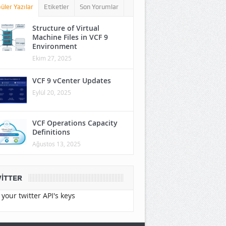
üler Yazılar
Etiketler
Son Yorumlar
Structure of Virtual
Machine Files in VCF 9
Environment
Ekim 27, 2025
VCF 9 vCenter Updates
Eylül 20, 2025
VCF Operations Capacity
Definitions
Ağustos 13, 2025
ITTER
your twitter API's keys