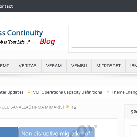
ontact
EMC
VERITAS
VEEAM
VEMBU
MICROSOFT
IB
pdates
VCF Operations Capacity Definitions
Theme Change in VM
NUCU SANALLAŞTIRMA MIMARISI
16
SP