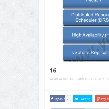
16
Yazar:
Yasin AKILLI
Tarih:
Ocak 03, 2016
K
Paylaş
Tweetle
Payla
0