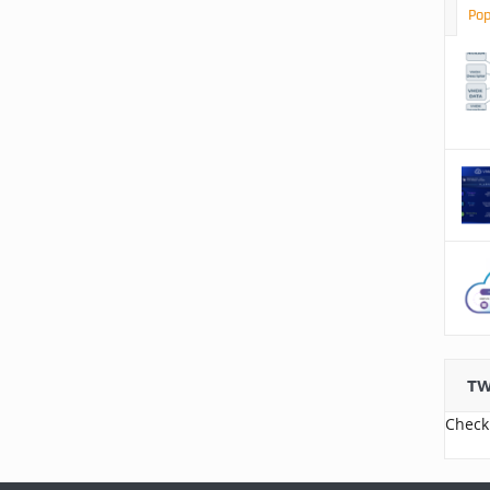
Pop
TW
Check 