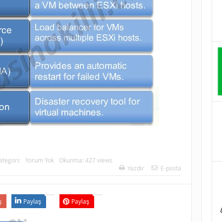
ategori:
Yorum Yok
Okunma: 427 views
Yazdır
E-posta
ş
Paylaş
Paylaş