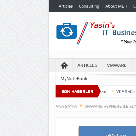
Articles
Consulting
About ME ?
C
ARTICLES
VMWARE
MyNoteBook
ture of Virtual Machine Files in VCF 9 Environment
SON HABERLER
VCF 9 vCenter U
ANA SAYFA
VMWARE VSPHERE ILE SU