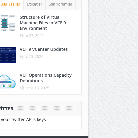
üler Yazılar
Etiketler
Son Yorumlar
Structure of Virtual
Machine Files in VCF 9
Environment
Ekim 27, 2025
VCF 9 vCenter Updates
Eylül 20, 2025
VCF Operations Capacity
Definitions
Ağustos 13, 2025
ITTER
your twitter API's keys