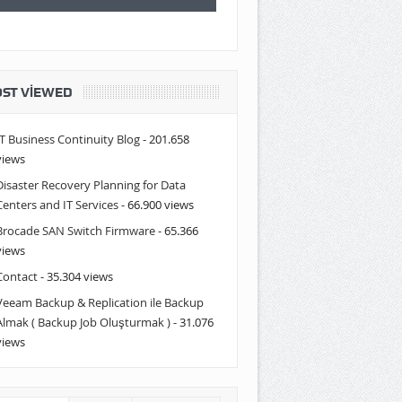
ST VIEWED
IT Business Continuity Blog
- 201.658
views
Disaster Recovery Planning for Data
Centers and IT Services
- 66.900 views
Brocade SAN Switch Firmware
- 65.366
views
Contact
- 35.304 views
Veeam Backup & Replication ile Backup
Almak ( Backup Job Oluşturmak )
- 31.076
views