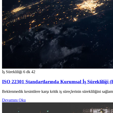
İş Sürekliliği
6 dk
42
ISO 22301 Standartlarında Kurumsal İş Sürekliliği (
Beklenmedik kesintilere karşı kritik iş süreçlerinin sürekliliğini sağl
Devamını Oku