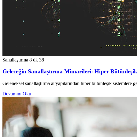
Sanallaştırma
8 dk
38
Geleceğin Sanallaştırma Mimarileri: Hiper Bütünleş
Geleneksel sanallaştırma altyapılarından hiper bütünleşik sistemlere g
Devamını Oku