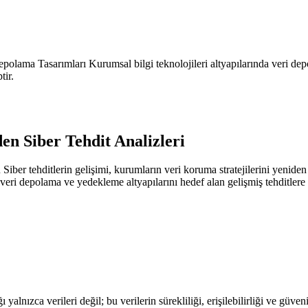
polama Tasarımları Kurumsal bilgi teknolojileri altyapılarında veri de
tir.
en Siber Tehdit Analizleri
Siber tehditlerin gelişimi, kurumların veri koruma stratejilerini yenid
veri depolama ve yedekleme altyapılarını hedef alan gelişmiş tehditler
lnızca verileri değil; bu verilerin sürekliliği, erişilebilirliği ve güve