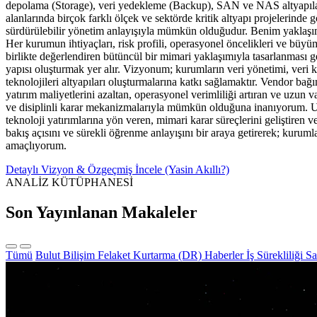
depolama (Storage), veri yedekleme (Backup), SAN ve NAS altyapıları, 
alanlarında birçok farklı ölçek ve sektörde kritik altyapı projelerinde
sürdürülebilir yönetim anlayışıyla mümkün olduğudur. Benim yaklaşımım
Her kurumun ihtiyaçları, risk profili, operasyonel öncelikleri ve büyü
birlikte değerlendiren bütüncül bir mimari yaklaşımıyla tasarlanması 
yapısı oluşturmak yer alır. Vizyonum; kurumların veri yönetimi, veri kor
teknolojileri altyapıları oluşturmalarına katkı sağlamaktır. Vendor ba
yatırım maliyetlerini azaltan, operasyonel verimliliği artıran ve uzun 
ve disiplinli karar mekanizmalarıyla mümkün olduğuna inanıyorum. U
teknoloji yatırımlarına yön veren, mimari karar süreçlerini geliştiren 
bakış açısını ve sürekli öğrenme anlayışını bir araya getirerek; kurumla
amaçlıyorum.
Detaylı Vizyon & Özgeçmiş İncele (Yasin Akıllı?)
ANALİZ KÜTÜPHANESİ
Son Yayınlanan Makaleler
Tümü
Bulut Bilişim
Felaket Kurtarma (DR)
Haberler
İş Sürekliliği
Sa