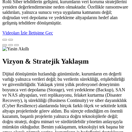
Rolü Siber tehditlerin gelişimi, kurumların veri koruma stratejilerini
yeniden değerlendirmesine neden olmaktadır. Özellikle ransomware
saldırıları, yalnızca sunucu veya uygulama katmanını değil;
doğrudan veri depolama ve yedekleme altyapılarını hedef alan
gelişmiş tehditlere dönüşmüştür.
Videoları İzle
İletişime Geç
Vizyon & Stratejik Yaklaşım
Dijital dönüşümün hızlandığı günümüzde, kurumların en değerli
varlığı yalnızca verileri değil; bu verilerin sürekliliği, erişilebilirliği
ve güvenilirliğidir. Yaklaşık yirmi yıllık profesyonel deneyimim
boyunca veri depolama (Storage), veri yedekleme (Backup), SAN
ve NAS altyapıları, veri replikasyonu, felaket kurtarma (Disaster
Recovery), iş sürekliliği (Business Continuity) ve siber dayanıklılık
(Cyber Resilience) alanlarında birçok farklı ölçek ve sektörde kritik
altyapı projelerinde görev aldım. Bu süreçte edindiğim en önemli
kazanım, başarılı projelerin yalnızca doğru teknolojilerle değil;
doğru strateji, doğru mimari ve sürdürülebilir yönetim anlayışıyla
mümkün olduğudur. Benim yaklaşımım, teknolojiyi tek başına bir