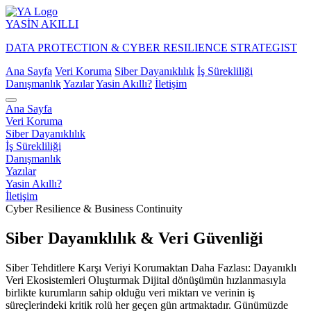
YASİN
AKILLI
DATA PROTECTION & CYBER RESILIENCE STRATEGIST
Ana Sayfa
Veri Koruma
Siber Dayanıklılık
İş Sürekliliği
Danışmanlık
Yazılar
Yasin Akıllı?
İletişim
Ana Sayfa
Veri Koruma
Siber Dayanıklılık
İş Sürekliliği
Danışmanlık
Yazılar
Yasin Akıllı?
İletişim
Cyber Resilience & Business Continuity
Siber Dayanıklılık & Veri Güvenliği
Siber Tehditlere Karşı Veriyi Korumaktan Daha Fazlası: Dayanıklı
Veri Ekosistemleri Oluşturmak Dijital dönüşümün hızlanmasıyla
birlikte kurumların sahip olduğu veri miktarı ve verinin iş
süreçlerindeki kritik rolü her geçen gün artmaktadır. Günümüzde