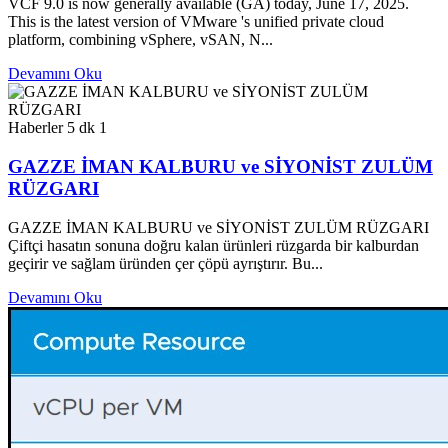
VCF 9.0 is now generally available (GA) today, June 17, 2025.
This is the latest version of VMware 's unified private cloud
platform, combining vSphere, vSAN, N...
Devamını Oku
Haberler
5 dk
1
GAZZE İMAN KALBURU ve SİYONİST ZULÜM
RÜZGARI
GAZZE İMAN KALBURU ve SİYONİST ZULÜM RÜZGARI
Çiftçi hasatın sonuna doğru kalan ürünleri rüzgarda bir kalburdan
geçirir ve sağlam üründen çer çöpü ayrıştırır. Bu...
Devamını Oku