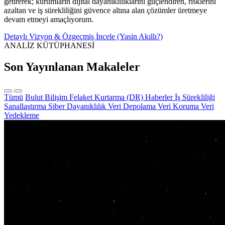
getirerek; kurumların dijital dayanıklılıklarını güçlendiren, risklerini
azaltan ve iş sürekliliğini güvence altına alan çözümler üretmeye
devam etmeyi amaçlıyorum.
Detaylı Vizyon & Özgeçmiş İncele (Yasin Akıllı?)
ANALİZ KÜTÜPHANESİ
Son Yayınlanan Makaleler
Tümü
Bulut Bilişim
Felaket Kurtarma (DR)
Haberler
İş Sürekliliği
Sanallaştırma
Siber Dayanıklılık
Veri Depolama
Veri Koruma
Veri
Yedekleme