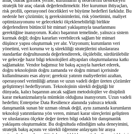
amaç olarak görmek yerine, kurumların iş hedeflerini destekleyen
stratejik bir araç olarak değerlendirmektir. Her kurumun ihtiyaçları,
risk profili, operasyonel öncelikleri ve büyüme hedefleri farklıdır. Bu
nedenle her çözümün; iş gereksinimlerini, risk yönetimini, maliyet
optimizasyonunu ve gelecekteki ölçeklenebilirliği birlikte
değerlendiren bütüncül bir mimari yaklaşımıyla tasarlanması
gerektiğine inanıyorum. Kalıcı başarının temelinde, yalnızca sistem
kurmak değil; doğru kararları verebilecek sağlam bir mimari
düşünce yapısı oluşturmak yer alır. Vizyonum; kurumların veri
yönetimi, veri koruma ve iş sürekliliği stratejilerini uluslararası
standartlar doğrultusunda değerlendirerek, ölçülebilir, sürdürülebilir
ve geleceğe hazır bilgi teknolojileri altyapıları oluşturmalarına katkı
sağlamaktır. Vendor bağımsız bir bakış açısıyla hareket ederek,
doğru teknolojinin doğru zamanda ve doğru mimari içerisinde
kullanılmasını esas alıyor; gereksiz yatırım maliyetlerini azaltan,
operasyonel verimliliği artıran ve uzun vadeli değer üreten çözümler
geliştirmeyi hedefliyorum. Teknolojinin sürekli değiştiği bir
dünyada, kalıcı başarının ancak sağlam metodolojiler ve disiplinli
karar mekanizmalarıyla mümkün olduğuna inanıyorum. Uzun vadeli
hedefim; Enterprise Data Resilience alanında yalnızca teknik
danışmanlık sunan bir uzman olmak değil, aynı zamanda kurumların
teknoloji yatırımlarına yön veren, mimari karar süreçlerini geliştiren
ve uluslararası ölçekte değer üreten bilgi odaklı bir danışmanlık
yaklaşımı oluşturmaktır. Bu doğrultuda edindiğim saha deneyimini,
stratejik bakış açısını ve sürekli öğrenme anlayışını bir araya