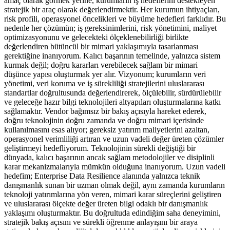
amaç olarak görmek yerine, kurumların iş hedeflerini destekleyen
stratejik bir araç olarak değerlendirmektir. Her kurumun ihtiyaçları,
risk profili, operasyonel öncelikleri ve büyüme hedefleri farklıdır. Bu
nedenle her çözümün; iş gereksinimlerini, risk yönetimini, maliyet
optimizasyonunu ve gelecekteki ölçeklenebilirliği birlikte
değerlendiren bütüncül bir mimari yaklaşımıyla tasarlanması
gerektiğine inanıyorum. Kalıcı başarının temelinde, yalnızca sistem
kurmak değil; doğru kararları verebilecek sağlam bir mimari
düşünce yapısı oluşturmak yer alır. Vizyonum; kurumların veri
yönetimi, veri koruma ve iş sürekliliği stratejilerini uluslararası
standartlar doğrultusunda değerlendirerek, ölçülebilir, sürdürülebilir
ve geleceğe hazır bilgi teknolojileri altyapıları oluşturmalarına katkı
sağlamaktır. Vendor bağımsız bir bakış açısıyla hareket ederek,
doğru teknolojinin doğru zamanda ve doğru mimari içerisinde
kullanılmasını esas alıyor; gereksiz yatırım maliyetlerini azaltan,
operasyonel verimliliği artıran ve uzun vadeli değer üreten çözümler
geliştirmeyi hedefliyorum. Teknolojinin sürekli değiştiği bir
dünyada, kalıcı başarının ancak sağlam metodolojiler ve disiplinli
karar mekanizmalarıyla mümkün olduğuna inanıyorum. Uzun vadeli
hedefim; Enterprise Data Resilience alanında yalnızca teknik
danışmanlık sunan bir uzman olmak değil, aynı zamanda kurumların
teknoloji yatırımlarına yön veren, mimari karar süreçlerini geliştiren
ve uluslararası ölçekte değer üreten bilgi odaklı bir danışmanlık
yaklaşımı oluşturmaktır. Bu doğrultuda edindiğim saha deneyimini,
stratejik bakış açısını ve sürekli öğrenme anlayışını bir araya