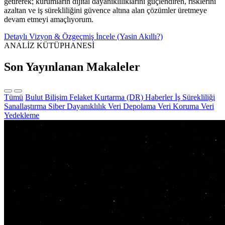
getirerek; kurumların dijital dayanıklılıklarını güçlendiren, risklerini
azaltan ve iş sürekliliğini güvence altına alan çözümler üretmeye
devam etmeyi amaçlıyorum.
Detaylı Vizyon & Özgeçmiş İncele (Yasin Akıllı?)
ANALİZ KÜTÜPHANESİ
Son Yayınlanan Makaleler
Tümü
Bulut Bilişim
Felaket Kurtarma (DR)
Haberler
İş Sürekliliği
Sanallaştırma
Siber Dayanıklılık
Veri Depolama
Veri Koruma
Veri
Yedekleme