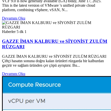
VCF 9.0 is now generally available (GA) today, June 17, 2025.
This is the latest version of VMware 's unified private cloud
platform, combining vSphere, vSAN, N...
Devamını Oku
Haberler
5 dk
1
GAZZE İMAN KALBURU ve SİYONİST ZULÜM
RÜZGARI
GAZZE İMAN KALBURU ve SİYONİST ZULÜM RÜZGARI
Çiftçi hasatın sonuna doğru kalan ürünleri rüzgarda bir kalburdan
geçirir ve sağlam üründen çer çöpü ayrıştırır. Bu...
Devamını Oku