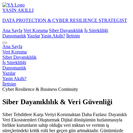
YASİN
AKILLI
DATA PROTECTION & CYBER RESILIENCE STRATEGIST
Ana Sayfa
Veri Koruma
Siber Dayanıklılık
İş Sürekliliği
Danışmanlık
Yazılar
Yasin Akıllı?
İletişim
Ana Sayfa
Veri Koruma
Siber Dayanıklılık
İş Sürekliliği
Danışmanlık
Yazılar
Yasin Akıllı?
İletişim
Cyber Resilience & Business Continuity
Siber Dayanıklılık & Veri Güvenliği
Siber Tehditlere Karşı Veriyi Korumaktan Daha Fazlası: Dayanıklı
Veri Ekosistemleri Oluşturmak Dijital dönüşümün hızlanmasıyla
birlikte kurumların sahip olduğu veri miktarı ve verinin iş
süreçlerindeki kritik rolü her geçen gün artmaktadır. Günümüzde