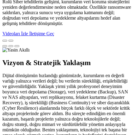
Rolü Siber tehditlerin gelişimi, kurumların veri koruma stratejilerini
yeniden değerlendirmesine neden olmaktadır. Özellikle ransomware
saldırıları, yalnızca sunucu veya uygulama katmanını değil;
doğrudan veri depolama ve yedekleme altyapılarını hedef alan
gelişmiş tehditlere dönüşmüştür.
Videoları İzle
İletişime Geç
Vizyon & Stratejik Yaklaşım
Dijital dönüşümün hızlandığı günümüzde, kurumların en değerli
varlığı yalnızca verileri değil; bu verilerin sürekliliği, erişilebilirliği
ve güvenilirliğidir. Yaklaşık yirmi yıllık profesyonel deneyimim
boyunca veri depolama (Storage), veri yedekleme (Backup), SAN
ve NAS altyapıları, veri replikasyonu, felaket kurtarma (Disaster
Recovery), iş sürekliliği (Business Continuity) ve siber dayanıklılık
(Cyber Resilience) alanlarında birçok farklı ölçek ve sektörde kritik
altyapı projelerinde görev aldım. Bu süreçte edindiğim en önemli
kazanım, başarılı projelerin yalnızca doğru teknolojilerle değil;
doğru strateji, doğru mimari ve sürdürülebilir yönetim anlayışıyla
mümkün olduğudur. Benim yaklaşımım, teknolojiyi tek başına bir