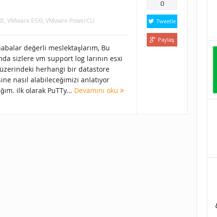
0
RE
,
VMware ESXI
,
VMware PowerCLI
Tweetle
Paylaş
abalar değerli meslektaşlarım, Bu
da sizlere vm support log larının esxi
 üzerindeki herhangi bir datastore
sine nasıl alabileceğimizi anlatıyor
ğım. ilk olarak PuTTy...
Devamını oku