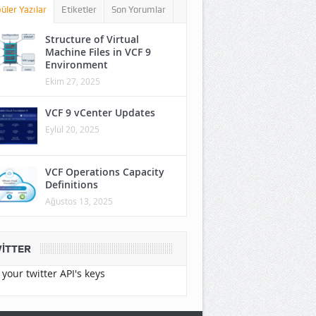
üler Yazılar
Etiketler
Son Yorumlar
Structure of Virtual
Machine Files in VCF 9
Environment
Ekim 27, 2025
VCF 9 vCenter Updates
Eylül 20, 2025
VCF Operations Capacity
Definitions
Ağustos 13, 2025
ITTER
your twitter API's keys