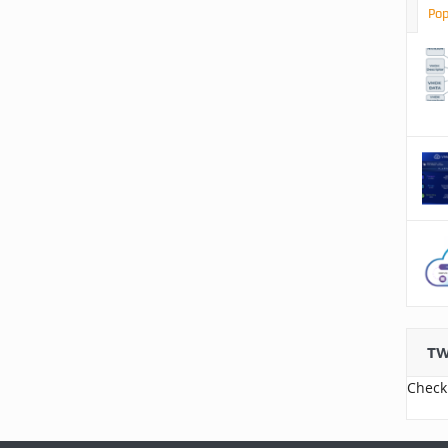
Pop
TW
Check 