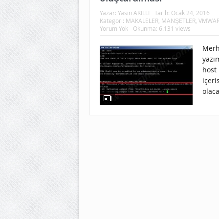
Yazar:
Yasin AKILLI
Tarih:
Ocak 24, 2016
Kategori:
MAKALELER
,
MANŞETLER
,
VMWA
Yorum Yok
Okunma: 6.131 views
Merh
yazım
host
içeri
olaca