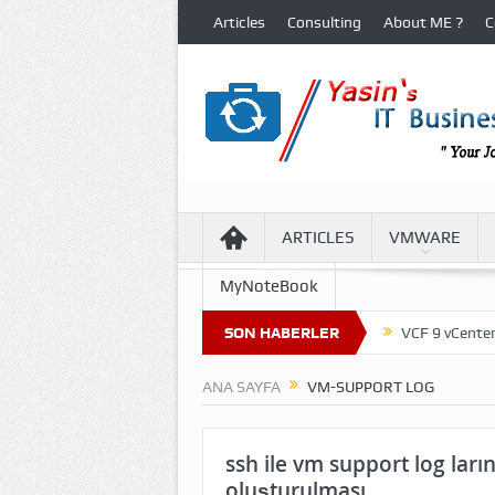
Articles
Consulting
About ME ?
C
ARTICLES
VMWARE
MyNoteBook
re of Virtual Machine Files in VCF 9 Environment
SON HABERLER
VCF 9 vCenter Upd
ANA SAYFA
VM-SUPPORT LOG
ssh ile vm support log ların
oluşturulması