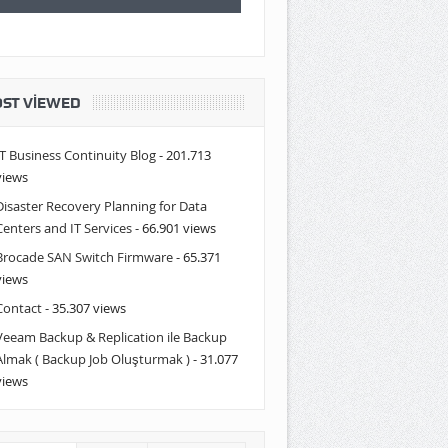
ST VIEWED
IT Business Continuity Blog
- 201.713
views
Disaster Recovery Planning for Data
Centers and IT Services
- 66.901 views
Brocade SAN Switch Firmware
- 65.371
views
Contact
- 35.307 views
Veeam Backup & Replication ile Backup
Almak ( Backup Job Oluşturmak )
- 31.077
views