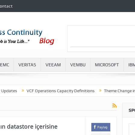
ontact
EMC
VERITAS
VEEAM
VEMBU
MICROSOFT
IB
ates
VCF Operations Capacity Definitions
Theme Change in VMw
SP
ın datastore içerisine
Paylaş