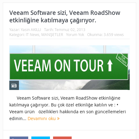
Veeam Software sizi, Veeam RoadShow
etkinliğine katılmaya çağırıyor.
Yazar:
Yasin AKILLI
Tarih:
Temmuz 02, 2013
Kategori:
IT News
,
MANŞETLER
Yorum Yok
Okunma: 3.659 views
Veeam Software sizi, Veeam RoadShow etkinliğine
katılmaya çağırıyor. Bu çok özel etkinliğe katılın ve : •
Veeam ürün özellikleri hakkında en son güncellemeleri
edinin...
Devamını oku