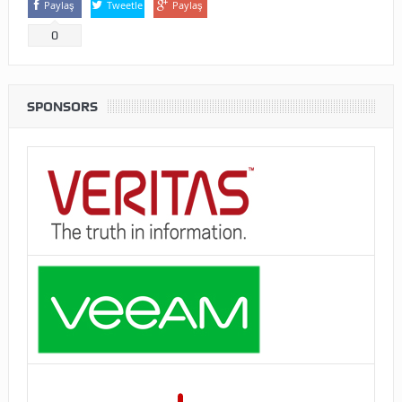
Paylaş
Tweetle
Paylaş
0
SPONSORS