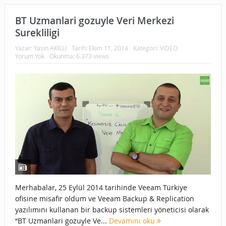
BT Uzmanlari gozuyle Veri Merkezi
Surekliligi
Yazar:
Yasin AKILLI
Tarih:
Ekim 11, 2014
Kategori:
ViDEO
Yorum Yok
Okunma: 6.373 views
Merhabalar, 25 Eylül 2014 tarihinde Veeam Türkiye
ofisine misafir oldum ve Veeam Backup & Replication
yazılımını kullanan bir backup sistemleri yöneticisi olarak
“BT Uzmanlari gozuyle Ve...
Devamını oku