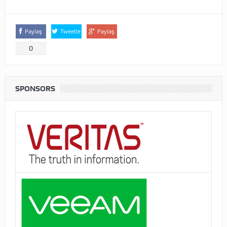
Paylaş
Tweetle
Paylaş
0
SPONSORS