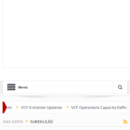
Menü
ment
VCF 9 vCenter Updates
VCF Operations Capacity Definition
ANA SAYFA
SUREKLILIGI