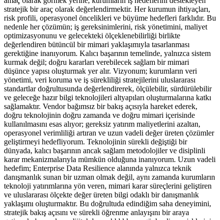
amaç olarak görmek yerine, kurumların iş hedeflerini destekleyen
stratejik bir araç olarak değerlendirmektir. Her kurumun ihtiyaçları,
risk profili, operasyonel öncelikleri ve büyüme hedefleri farklıdır. Bu
nedenle her çözümün; iş gereksinimlerini, risk yönetimini, maliyet
optimizasyonunu ve gelecekteki ölçeklenebilirliği birlikte
değerlendiren bütüncül bir mimari yaklaşımıyla tasarlanması
gerektiğine inanıyorum. Kalıcı başarının temelinde, yalnızca sistem
kurmak değil; doğru kararları verebilecek sağlam bir mimari
düşünce yapısı oluşturmak yer alır. Vizyonum; kurumların veri
yönetimi, veri koruma ve iş sürekliliği stratejilerini uluslararası
standartlar doğrultusunda değerlendirerek, ölçülebilir, sürdürülebilir
ve geleceğe hazır bilgi teknolojileri altyapıları oluşturmalarına katkı
sağlamaktır. Vendor bağımsız bir bakış açısıyla hareket ederek,
doğru teknolojinin doğru zamanda ve doğru mimari içerisinde
kullanılmasını esas alıyor; gereksiz yatırım maliyetlerini azaltan,
operasyonel verimliliği artıran ve uzun vadeli değer üreten çözümler
geliştirmeyi hedefliyorum. Teknolojinin sürekli değiştiği bir
dünyada, kalıcı başarının ancak sağlam metodolojiler ve disiplinli
karar mekanizmalarıyla mümkün olduğuna inanıyorum. Uzun vadeli
hedefim; Enterprise Data Resilience alanında yalnızca teknik
danışmanlık sunan bir uzman olmak değil, aynı zamanda kurumların
teknoloji yatırımlarına yön veren, mimari karar süreçlerini geliştiren
ve uluslararası ölçekte değer üreten bilgi odaklı bir danışmanlık
yaklaşımı oluşturmaktır. Bu doğrultuda edindiğim saha deneyimini,
stratejik bakış açısını ve sürekli öğrenme anlayışını bir araya