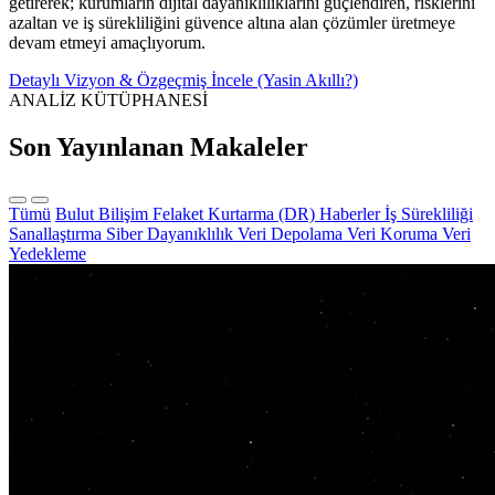
getirerek; kurumların dijital dayanıklılıklarını güçlendiren, risklerini
azaltan ve iş sürekliliğini güvence altına alan çözümler üretmeye
devam etmeyi amaçlıyorum.
Detaylı Vizyon & Özgeçmiş İncele (Yasin Akıllı?)
ANALİZ KÜTÜPHANESİ
Son Yayınlanan Makaleler
Tümü
Bulut Bilişim
Felaket Kurtarma (DR)
Haberler
İş Sürekliliği
Sanallaştırma
Siber Dayanıklılık
Veri Depolama
Veri Koruma
Veri
Yedekleme