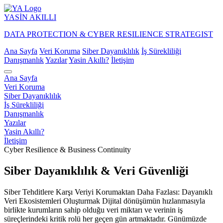
YASİN
AKILLI
DATA PROTECTION & CYBER RESILIENCE STRATEGIST
Ana Sayfa
Veri Koruma
Siber Dayanıklılık
İş Sürekliliği
Danışmanlık
Yazılar
Yasin Akıllı?
İletişim
Ana Sayfa
Veri Koruma
Siber Dayanıklılık
İş Sürekliliği
Danışmanlık
Yazılar
Yasin Akıllı?
İletişim
Cyber Resilience & Business Continuity
Siber Dayanıklılık & Veri Güvenliği
Siber Tehditlere Karşı Veriyi Korumaktan Daha Fazlası: Dayanıklı
Veri Ekosistemleri Oluşturmak Dijital dönüşümün hızlanmasıyla
birlikte kurumların sahip olduğu veri miktarı ve verinin iş
süreçlerindeki kritik rolü her geçen gün artmaktadır. Günümüzde