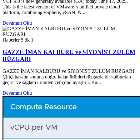
VCF 9.0 is now generally available (GA) today, June 17, 2025.
This is the latest version of VMware 's unified private cloud
platform, combining vSphere, vSAN, N...
Devamını Oku
Haberler
5 dk
1
GAZZE İMAN KALBURU ve SİYONİST ZULÜM
RÜZGARI
GAZZE İMAN KALBURU ve SİYONİST ZULÜM RÜZGARI
Çiftçi hasatın sonuna doğru kalan ürünleri rüzgarda bir kalburdan
geçirir ve sağlam üründen çer çöpü ayrıştırır. Bu...
Devamını Oku