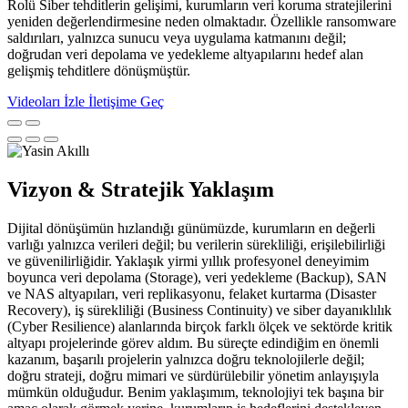
Rolü Siber tehditlerin gelişimi, kurumların veri koruma stratejilerini
yeniden değerlendirmesine neden olmaktadır. Özellikle ransomware
saldırıları, yalnızca sunucu veya uygulama katmanını değil;
doğrudan veri depolama ve yedekleme altyapılarını hedef alan
gelişmiş tehditlere dönüşmüştür.
Videoları İzle
İletişime Geç
Vizyon & Stratejik Yaklaşım
Dijital dönüşümün hızlandığı günümüzde, kurumların en değerli
varlığı yalnızca verileri değil; bu verilerin sürekliliği, erişilebilirliği
ve güvenilirliğidir. Yaklaşık yirmi yıllık profesyonel deneyimim
boyunca veri depolama (Storage), veri yedekleme (Backup), SAN
ve NAS altyapıları, veri replikasyonu, felaket kurtarma (Disaster
Recovery), iş sürekliliği (Business Continuity) ve siber dayanıklılık
(Cyber Resilience) alanlarında birçok farklı ölçek ve sektörde kritik
altyapı projelerinde görev aldım. Bu süreçte edindiğim en önemli
kazanım, başarılı projelerin yalnızca doğru teknolojilerle değil;
doğru strateji, doğru mimari ve sürdürülebilir yönetim anlayışıyla
mümkün olduğudur. Benim yaklaşımım, teknolojiyi tek başına bir