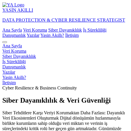
YASİN
AKILLI
DATA PROTECTION & CYBER RESILIENCE STRATEGIST
Ana Sayfa
Veri Koruma
Siber Dayanıklılık
İş Sürekliliği
Danışmanlık
Yazılar
Yasin Akıllı?
İletişim
Ana Sayfa
Veri Koruma
Siber Dayanıklılık
İş Sürekliliği
Danışmanlık
Yazılar
Yasin Akıllı?
İletişim
Cyber Resilience & Business Continuity
Siber Dayanıklılık & Veri Güvenliği
Siber Tehditlere Karşı Veriyi Korumaktan Daha Fazlası: Dayanıklı
Veri Ekosistemleri Oluşturmak Dijital dönüşümün hızlanmasıyla
birlikte kurumların sahip olduğu veri miktarı ve verinin iş
süreçlerindeki kritik rolü her geçen gün artmaktadır. Günümüzde