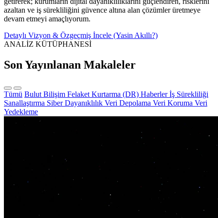
getirerek; kurumların dijital dayanıklılıklarını güçlendiren, risklerini
azaltan ve iş sürekliliğini güvence altına alan çözümler üretmeye
devam etmeyi amaçlıyorum.
Detaylı Vizyon & Özgeçmiş İncele (Yasin Akıllı?)
ANALİZ KÜTÜPHANESİ
Son Yayınlanan Makaleler
Tümü
Bulut Bilişim
Felaket Kurtarma (DR)
Haberler
İş Sürekliliği
Sanallaştırma
Siber Dayanıklılık
Veri Depolama
Veri Koruma
Veri
Yedekleme