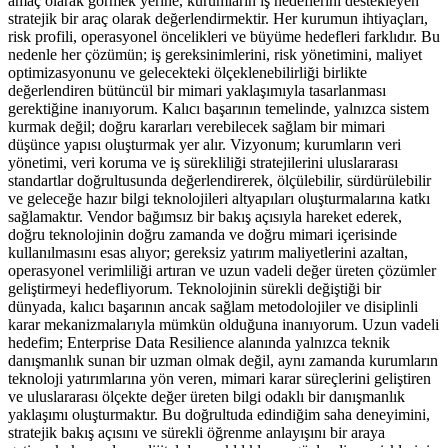
amaç olarak görmek yerine, kurumların iş hedeflerini destekleyen
stratejik bir araç olarak değerlendirmektir. Her kurumun ihtiyaçları,
risk profili, operasyonel öncelikleri ve büyüme hedefleri farklıdır. Bu
nedenle her çözümün; iş gereksinimlerini, risk yönetimini, maliyet
optimizasyonunu ve gelecekteki ölçeklenebilirliği birlikte
değerlendiren bütüncül bir mimari yaklaşımıyla tasarlanması
gerektiğine inanıyorum. Kalıcı başarının temelinde, yalnızca sistem
kurmak değil; doğru kararları verebilecek sağlam bir mimari
düşünce yapısı oluşturmak yer alır. Vizyonum; kurumların veri
yönetimi, veri koruma ve iş sürekliliği stratejilerini uluslararası
standartlar doğrultusunda değerlendirerek, ölçülebilir, sürdürülebilir
ve geleceğe hazır bilgi teknolojileri altyapıları oluşturmalarına katkı
sağlamaktır. Vendor bağımsız bir bakış açısıyla hareket ederek,
doğru teknolojinin doğru zamanda ve doğru mimari içerisinde
kullanılmasını esas alıyor; gereksiz yatırım maliyetlerini azaltan,
operasyonel verimliliği artıran ve uzun vadeli değer üreten çözümler
geliştirmeyi hedefliyorum. Teknolojinin sürekli değiştiği bir
dünyada, kalıcı başarının ancak sağlam metodolojiler ve disiplinli
karar mekanizmalarıyla mümkün olduğuna inanıyorum. Uzun vadeli
hedefim; Enterprise Data Resilience alanında yalnızca teknik
danışmanlık sunan bir uzman olmak değil, aynı zamanda kurumların
teknoloji yatırımlarına yön veren, mimari karar süreçlerini geliştiren
ve uluslararası ölçekte değer üreten bilgi odaklı bir danışmanlık
yaklaşımı oluşturmaktır. Bu doğrultuda edindiğim saha deneyimini,
stratejik bakış açısını ve sürekli öğrenme anlayışını bir araya