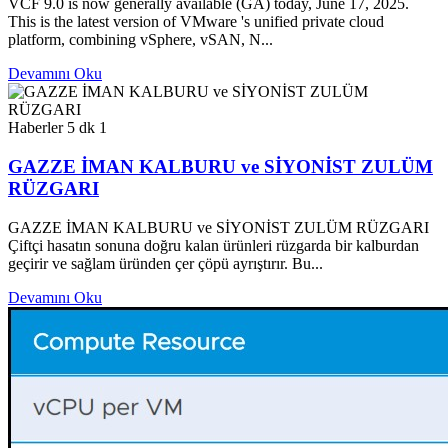
VCF 9.0 is now generally available (GA) today, June 17, 2025.
This is the latest version of VMware 's unified private cloud
platform, combining vSphere, vSAN, N...
Devamını Oku
Haberler
5 dk
1
GAZZE İMAN KALBURU ve SİYONİST ZULÜM
RÜZGARI
GAZZE İMAN KALBURU ve SİYONİST ZULÜM RÜZGARI
Çiftçi hasatın sonuna doğru kalan ürünleri rüzgarda bir kalburdan
geçirir ve sağlam üründen çer çöpü ayrıştırır. Bu...
Devamını Oku