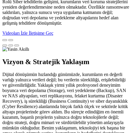
Rolü Siber tehditlerin gelişimi, kurumların veri koruma stratejilerini
yeniden değerlendirmesine neden olmaktadır. Özellikle ransomware
saldırıları, yalnızca sunucu veya uygulama katmanını değil;
doğrudan veri depolama ve yedekleme altyapılarını hedef alan
gelişmiş tehditlere dönüşmüştür.
Videoları İzle
İletişime Geç
Vizyon & Stratejik Yaklaşım
Dijital dönüşümün hızlandığı günümüzde, kurumların en değerli
varlığı yalnızca verileri değil; bu verilerin sürekliliği, erişilebilirliği
ve güvenilirliğidir. Yaklaşık yirmi yıllık profesyonel deneyimim
boyunca veri depolama (Storage), veri yedekleme (Backup), SAN
ve NAS altyapıları, veri replikasyonu, felaket kurtarma (Disaster
Recovery), iş sürekliliği (Business Continuity) ve siber dayanıklılık
(Cyber Resilience) alanlarında birçok farklı ölçek ve sektörde kritik
altyapı projelerinde görev aldım. Bu süreçte edindiğim en önemli
kazanım, başarılı projelerin yalnızca doğru teknolojilerle değil;
doğru strateji, doğru mimari ve sürdürülebilir yönetim anlayışıyla
mümkün olduğudur. Benim yaklaşımım, teknolojiyi tek başına bir